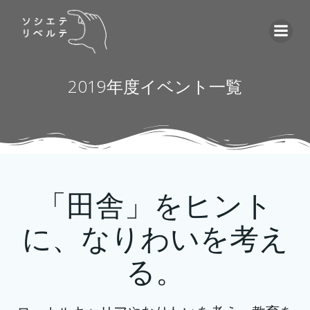
コ
ン
テ
ン
ツ
2019年度イベント一覧
へ
ス
キ
ッ
プ
「田舎」をヒント
に、なりわいを考え
る。