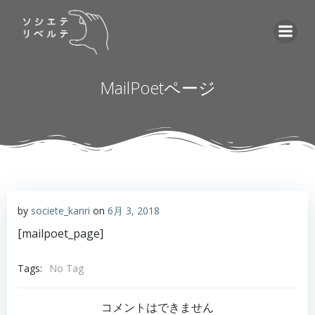
コ
ン
テ
ン
ツ
MailPoetページ
へ
ス
キ
ッ
プ
by
societe_kanri
on
6月 3, 2018
[mailpoet_page]
Tags:
No Tag
コメントはできません