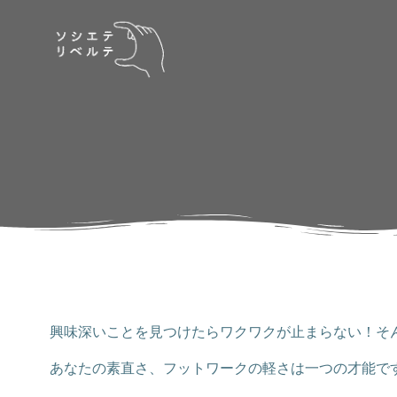
コ
ン
テ
ン
ツ
へ
ス
キ
ッ
プ
興味深いことを見つけたらワクワクが止まらない！そ
あなたの素直さ、フットワークの軽さは一つの才能で