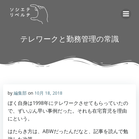
コ
ン
テ
ン
ツ
テレワークと勤務管理の常識
へ
ス
キ
ッ
プ
by
編集部
on
10月 18, 2018
ぼく自身は1998年にテレワークさせてもらっていたの
で、ずいぶん早い事例だった。それも在宅育児を理由
にという。
はたらき方は、ABWだったんだなと、記事を読んで勉