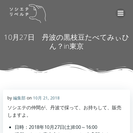
コ
ン
テ
ン
ツ
10月27日 丹波の黒枝豆たべてみぃひ
へ
ん？in東京
ス
キ
ッ
プ
by
編集部
on
10月 21, 2018
ソシエテの仲間が、丹波で採って、お持ちして、販売
しますよ。
日時：2018年10月27日(土)8:00～16:00