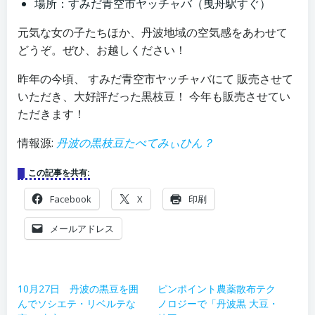
場所：すみだ青空市ヤッチャバ（曳舟駅すぐ）
元気な女の子たちほか、丹波地域の空気感をあわせて
どうぞ。ぜひ、お越しください！
昨年の今頃、 すみだ青空市ヤッチャバにて 販売させて
いただき、大好評だった黒枝豆！ 今年も販売させてい
ただきます！
情報源:
丹波の黒枝豆たべてみぃひん？
この記事を共有:
Facebook
X
印刷
メールアドレス
10月27日 丹波の黒豆を囲
ピンポイント農薬散布テク
んでソシエテ・リベルテな
ノロジーで「丹波黒 大豆・