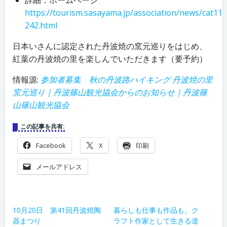
詳細：ホームページ
https://tourism.sasayama.jp/association/news/cat110
242.html
日本いさんに認定された丹波焼の窯元巡りをはじめ、
紅葉の丹波焼の里を楽しんでいただきます（要予約）
情報源:
参加者募集 秋の丹波路ハイキング 丹波焼の里
窯元巡り｜丹波篠山観光協会からのお知らせ｜丹波篠
山篠山観光協会
この記事を共有:
Facebook
X
印刷
メールアドレス
10月20日 第41回丹波焼陶
暮らしも仕事も作品も。ク
器まつり
ラフト作家として生きる道