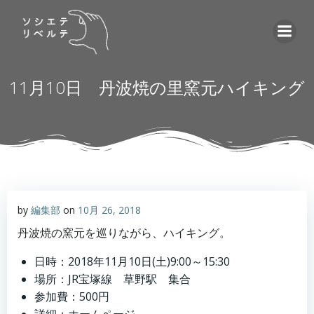
コ
ン
テ
ン
ツ
11月10日 丹波焼の里窯元ハイキング
へ
ス
キ
ッ
プ
by
編集部
on
10月 26, 2018
丹波焼の窯元を巡りながら、ハイキング。
日時：2018年11月10日(土)9:00～15:30
場所：JR宝塚線 草野駅 集合
参加費：500円