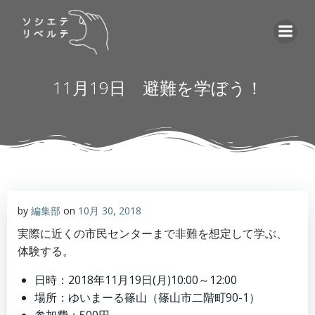
コ
ン
テ
ン
ツ
11月19日 避難を学ぼう！
へ
ス
キ
ッ
プ
by
編集部
on
10月 30, 2018
実際に近くの市民センターまで非難を想定して学ぶ、
体験する。
日時：2018年11月19日(月)10:00～12:00
場所：ゆいまーる篠山（篠山市二階町90-1）