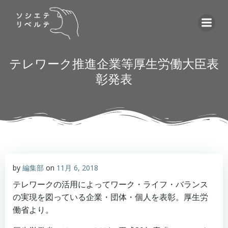
コ
ン
テ
ン
ツ
テレワーク推進企業等厚生労働大臣表
へ
彰発表
ス
キ
ッ
プ
by
編集部
on
11月 6, 2018
テレワークの活用によってワーク・ライフ・バランス
の実現を図っている企業・団体・個人を表彰。厚生労
働省より。