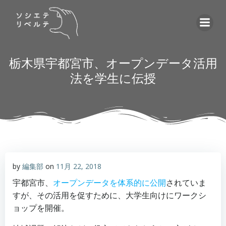
コ
ン
テ
ン
ツ
栃木県宇都宮市、オープンデータ活用
へ
法を学生に伝授
ス
キ
ッ
プ
by
編集部
on
11月 22, 2018
宇都宮市、
オープンデータを体系的に公開
されていま
すが、その活用を促すために、大学生向けにワークシ
ョップを開催。