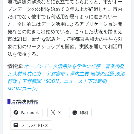
地域課題の解決などに役立ててもらおうと、市がオー
プンデータの公開を始めて３年以上が経過した。市内
だけでなく他市でも利活用が思うように進まない一
方、全国的にはデータ活用によるアプリケーション開
発などの動きも出始めている。こうした状況を踏まえ
市は21日、新たな試みとして宇都宮共和大の学生を対
象に初のワークショップを開催。実践を通して利活用
法を伝授する。
情報源:
オープンデータ活用法を学生に伝授 普及啓発
と人材育成に力 宇都宮市｜県内主要,地域の話題,政治
行政｜下野新聞「SOON」ニュース｜下野新聞
SOON(スーン)
この記事を共有:
Facebook
X
印刷
メールアドレス