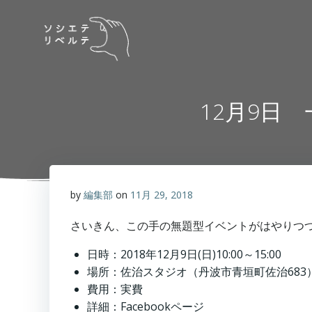
コ
ン
テ
ン
ツ
へ
12月9日
ス
キ
ッ
プ
by
編集部
on
11月 29, 2018
さいきん、この手の無題型イベントがはやりつ
日時：2018年12月9日(日)10:00～15:00
場所：佐治スタジオ（丹波市青垣町佐治683
費用：実費
詳細：Facebookページ