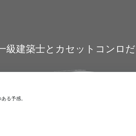
 一級建築士とカセットコンロ
つある予感。
）