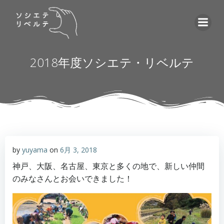
コ
ン
テ
ン
ツ
2018年度ソシエテ・リベルテ
へ
ス
キ
ッ
プ
by
yuyama
on
6月 3, 2018
神戸、大阪、名古屋、東京と多くの地で、新しい仲間
のみなさんとお会いできました！