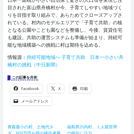
日本一面積が小さい自治体で驚きの人口増を実現し注
目された富山県舟橋村が今、子育てしやすい地域づく
りを目指す取り組みで、あらためてクローズアップさ
れている。村内のモデルエリアで「子育て共助」の核
となる公園やこども園などを整備し、今後、賃貸住宅
も建設。共助の運営システムも準備が始まり、持続可
能な地域構築への挑戦に村は期待を込める。
情報源：
持続可能地域へ 子育て共助 日本一小さい舟
橋村の挑戦（中日新聞）
この記事を共有:
Facebook
X
印刷
メールアドレス
青森最小の村、土地代タ
福島県川内村、１人親世帯
ダ、600万円お得の移住者募
の移住に注力