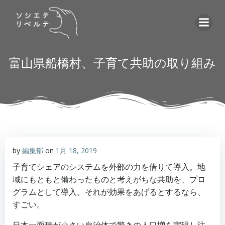
コ
ン
テ
ン
ツ
富山県船橋村、子育て共助の取り組み
へ
ス
キ
ッ
プ
by
編集部
on
1月 18, 2019
子育てシェアのシステムを外部の力を借りて導入。地
域にもともと備わったものと考えがちな共助を、プロ
グラムとして導入。それが効果をあげるとするなら、
すごい。