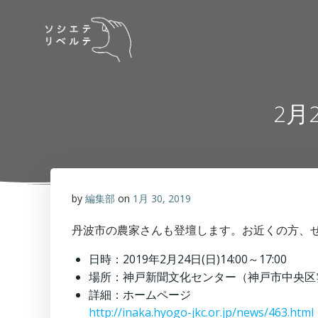
コ
ン
テ
ン
ツ
へ
2月
ス
キ
ッ
プ
by
編集部
on
1月 30, 2019
丹波市の農家さんも登壇します。お近くの方、
日時：2019年2月24日(日)14:00～17:00
場所：神戸新聞文化センター（神戸市中央区雲井
詳細：ホームページ
http://inaka.hyogo-jkc.or.jp/news/463.html