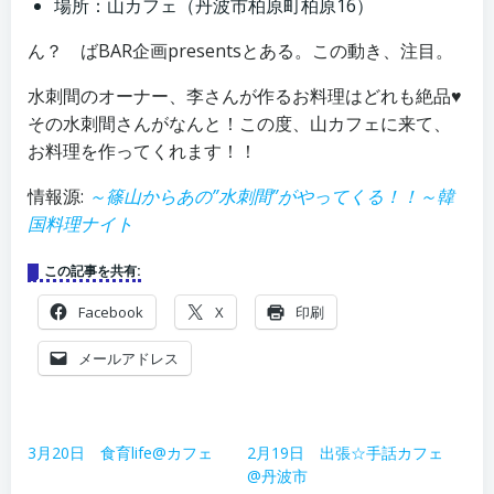
場所：山カフェ（丹波市柏原町柏原16）
ん？ ばBAR企画presentsとある。この動き、注目。
水刺間のオーナー、李さんが作るお料理はどれも絶品♥
その水刺間さんがなんと！この度、山カフェに来て、
お料理を作ってくれます！！
情報源:
～篠山からあの”水刺間”がやってくる！！～韓
国料理ナイト
この記事を共有:
Facebook
X
印刷
メールアドレス
3月20日 食育life@カフェ
2月19日 出張☆手話カフェ
@丹波市