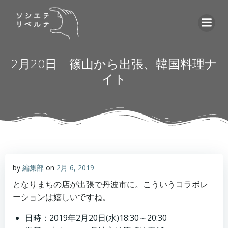
コ
ン
テ
ン
ツ
2月20日 篠山から出張、韓国料理ナ
へ
イト
ス
キ
ッ
プ
by
編集部
on
2月 6, 2019
となりまちの店が出張で丹波市に。こういうコラボレ
ーションは嬉しいですね。
日時：2019年2月20日(水)18:30～20:30