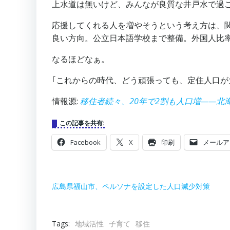
上水道は無いけど、みんなが良質な井戸水で過ごす
応援してくれる人を増やそうという考え方は、
良い方向。公立日本語学校まで整備。外国人比率
なるほどなぁ。
｢これからの時代、どう頑張っても、定住人口が
情報源:
移住者続々、20年で2割も人口増——北海道東川
この記事を共有:
Facebook
X
印刷
メールア
広島県福山市、ペルソナを設定した人口減少対策
Tags:
地域活性
子育て
移住