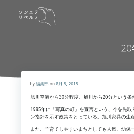
コ
ン
テ
ン
ツ
へ
2
ス
キ
ッ
プ
by
編集部
on
8月 8, 2018
旭川空港から30分程度、旭川から20分という
1985年に「写真の町」を宣言という、今を先
ン指針を示す政策をとっている。旭川家具の生
また、子育てしやすいまちとしても人気。幼保