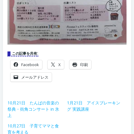
この記事を共有:
Facebook
X
印刷
メールアドレス
10月21日 たんばの音楽の
1月21日 アイスブレーキン
祭典・街角コンサート in 氷
グ 実践講座
上
10月27日 子育てママと食
育を考える