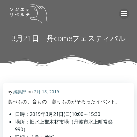
コ
ン
テ
ン
ツ
3月21日 丹comeフェスティバル
へ
ス
キ
ッ
プ
by
編集部
on
2月 18, 2019
食べもの、音もの、創りものがそろったイベント。
日時：2019年3月21日(日)10:00～15:30
場所：旧氷上郡木材市場（丹波市氷上町常楽
990）