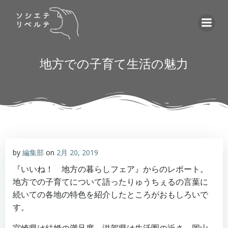
コ
ン
テ
ン
ツ
地方での子育て生活の魅力
へ
ス
キ
ッ
プ
by
編集部
on
2月 20, 2019
『いいね！ 地方の暮らしフェア』からのレポート。
地方での子育てについて語ったりゅうちぇるの言葉に
続いての各地の特色を紹介したところがおもしろいで
す。