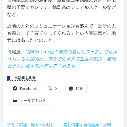
宮崎県は結婚の満足度、滋賀県は生活圏の近さ、岡山
県の子育てカレッジ、徳島県のデュアルスクールなど
など。
近隣の方とのコミュニケーションも盛んで「近所の人
も協力して子育てをしてくれる」という雰囲気が、地
元にはあったとのこと。
情報源:
『第4回 いいね！地方の暮らしフェア』でりゅ
うちぇるも認めた、地方での子育て生活の魅力 – 趣味
女子を応援するメディア「めるも」
この記事を共有:
Facebook
X
印刷
メールアドレス
子育て家族、地方への移住
定住情報を発信開始「湘南