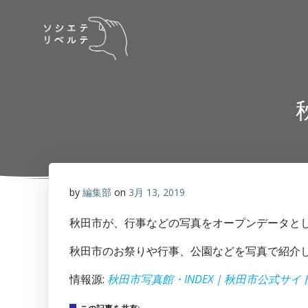
コ
ン
テ
ン
ツ
へ
ス
キ
ッ
プ
by
編集部
on
3月 13, 2019
秋田市が、行事などの写真をオープンデータと
秋田市のお祭りや行事、公園などを写真で紹介
情報源:
秋田市写真館・INDEX｜秋田市公式サイ