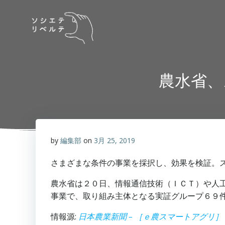
コ
ン
テ
ン
ツ
へ
農水省、
ス
キ
ッ
プ
by
編集部
on
3月 25, 2019
さまざまな条件の事業を採択し、効果を検証。
農水省は２０日、情報通信技術（ＩＣＴ）や人
事業で、取り組み主体となる実証グループ６９
情報源:
日本農業新聞 – ［ｅ農スマートアグ