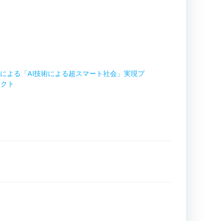
Oによる「AI技術による超スマート社会」実現プ
ェクト