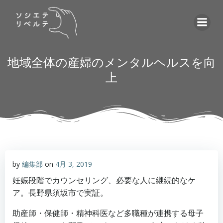
コ
ン
テ
ン
ツ
地域全体の産婦のメンタルヘルスを向
へ
上
ス
キ
ッ
プ
by
編集部
on
4月 3, 2019
妊娠段階でカウンセリング、必要な人に継続的なケ
ア。長野県須坂市で実証。
助産師・保健師・精神科医など多職種が連携する母子