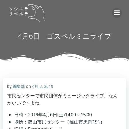
コ
ン
テ
ン
ツ
4月6日 ゴスペルミニライブ
へ
ス
キ
ッ
プ
by
編集部
on
4月 3, 2019
市民センターで市民団体がミュージックライブ。なん
かいいですよね。
日時：2019年4月6日(土)14:00～15:00
場所：篠山市民センター（篠山市黒岡191）