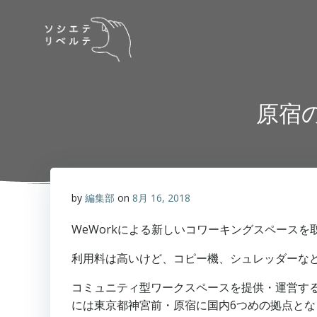
コ
ン
テ
ン
ツ
へ
原宿
ス
キ
ッ
プ
by
編集部
on
8月 16, 2018
WeWorkによる新しいコワーキングスペースを
利用料は高いけど、コピー機、シュレッダーな
コミュニティ型ワークスペースを提供・運営する、
には東京都神宮前・原宿に国内6つめの拠点となる「W