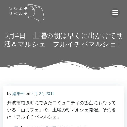
コ
ン
テ
ン
ツ
5月4日 土曜の朝は早くに出かけて朝
へ
活＆マルシェ「フルイチバマルシェ」
ス
キ
ッ
プ
by
編集部
on
4月 24, 2019
丹波市柏原町にできたコミュニティの拠点にもなって
いる「山カフェ」で、土曜の朝マルシェ開催。その名
は「フルイチバマルシェ」。