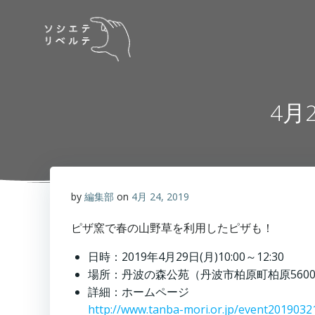
コ
ン
テ
ン
ツ
へ
4月
ス
キ
ッ
プ
by
編集部
on
4月 24, 2019
ピザ窯で春の山野草を利用したピザも！
日時：2019年4月29日(月)10:00～12:30
場所：丹波の森公苑（丹波市柏原町柏原560
詳細：ホームページ
http://www.tanba-mori.or.jp/event2019032