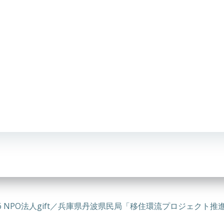
026 NPO法人gift／兵庫県丹波県民局「移住環流プロジェクト推