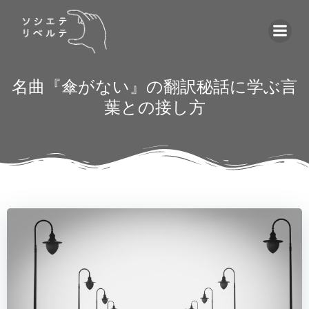
コ
ン
テ
ン
ツ
名曲『傘がない』の翻訳秘話に学ぶ言
へ
葉との接し方
ス
キ
ッ
プ