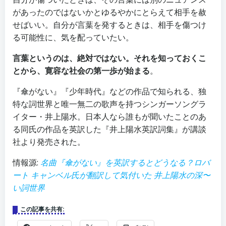
があったのではないかとゆるやかにとらえて相手を赦
せばいい。自分が言葉を発するときは、相手を傷つけ
る可能性に、気を配っていたい。
言葉というのは、絶対ではない。それを知っておくこ
とから、寛容な社会の第一歩が始まる
。
『傘がない』『少年時代』などの作品で知られる、独
特な詞世界と唯一無二の歌声を持つシンガーソングラ
イター・井上陽水。日本人なら誰もが聞いたことのあ
る同氏の作品を英訳した『井上陽水英訳詞集』が講談
社より発売された。
情報源:
名曲『傘がない』を英訳するとどうなる？ロバ
ート キャンベル氏が翻訳して気付いた 井上陽水の深〜
い詞世界
この記事を共有: