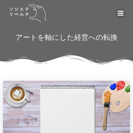
コ
ン
テ
ン
ツ
アートを軸にした経営への転換
へ
ス
キ
ッ
プ