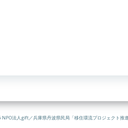
026 NPO法人gift／兵庫県丹波県民局「移住環流プロジェクト推