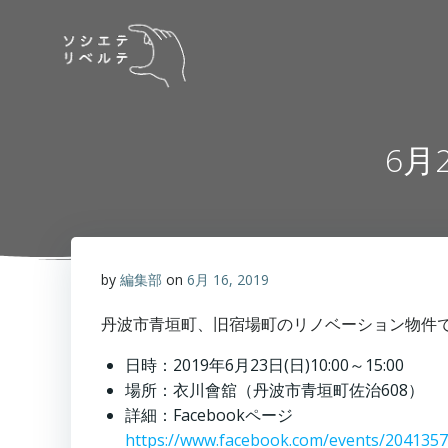
コ
ン
テ
ン
ツ
へ
6月
ス
キ
ッ
プ
by
編集部
on
6月 16, 2019
丹波市青垣町、旧宿場町のリノベーション物件
日時：2019年6月23日(日)10:00～15:00
場所：衣川會舘（丹波市青垣町佐治608）
詳細：Facebookページ
https://www.facebook.com/events/204135