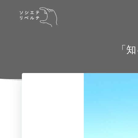
コ
ン
テ
ン
ツ
へ
「知
ス
キ
ッ
プ