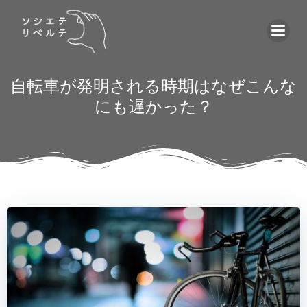
コ
ン
テ
ン
ツ
自転車が発明される時期はなぜこんな
へ
にも遅かった？
ス
キ
ッ
プ