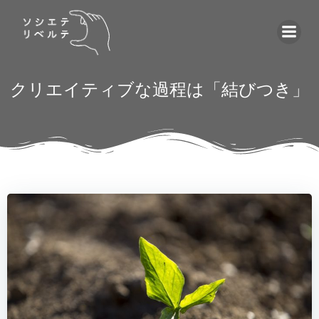
コ
ン
テ
ン
ツ
クリエイティブな過程は「結びつき」
へ
ス
キ
ッ
プ