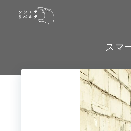
コ
ン
テ
ン
ツ
へ
スマ
ス
キ
ッ
プ