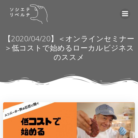
コ
ン
テ
ン
ツ
【2020/04/20】＜オンラインセミナー
へ
＞低コストで始めるローカルビジネス
ス
のススメ
キ
ッ
プ