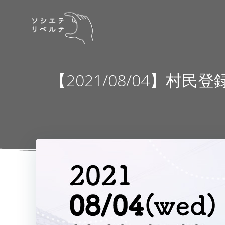
コ
ン
テ
ン
ツ
へ
【2021/08/04】
ス
キ
ッ
プ