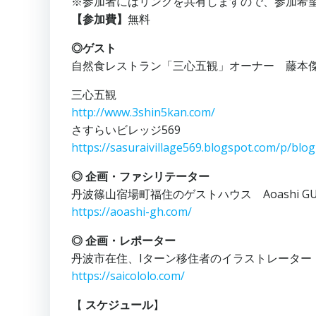
※参加者にはリンクを共有しますので、参加希
【参加費】
無料
◎ゲスト
自然食レストラン「三心五観」オーナー 藤本
三心五観
http://www.3shin5kan.com/
さすらいビレッジ569
https://sasuraivillage569.blogspot.com/p/blo
◎ 企画・ファシリテーター
丹波篠山宿場町福住のゲストハウス Aoashi GU
https://aoashi-gh.com/
◎ 企画・レポーター
丹波市在住、Iターン移住者のイラストレーター
https://saicololo.com/
【
スケジュール
】