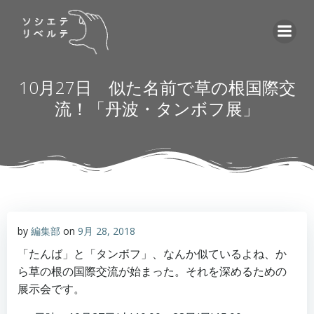
コ
ン
テ
ン
ツ
10月27日 似た名前で草の根国際交
へ
流！「丹波・タンボフ展」
ス
キ
ッ
プ
by
編集部
on
9月 28, 2018
「たんば」と「タンボフ」、なんか似ているよね、か
ら草の根の国際交流が始まった。それを深めるための
展示会です。