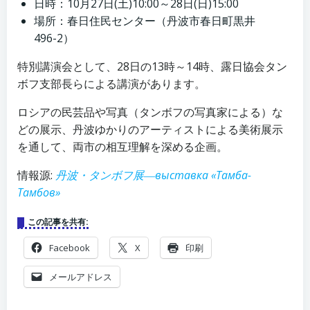
日時：10月27日(土)10:00～28日(日)15:00
場所：春日住民センター（丹波市春日町黒井
496-2）
特別講演会として、28日の13時～14時、露日協会タン
ボフ支部長らによる講演があります。
ロシアの民芸品や写真（タンボフの写真家による）な
どの展示、丹波ゆかりのアーティストによる美術展示
を通して、両市の相互理解を深める企画。
情報源:
丹波・タンボフ展―выставка «Тамба-
Тамбов»
この記事を共有:
Facebook
X
印刷
メールアドレス