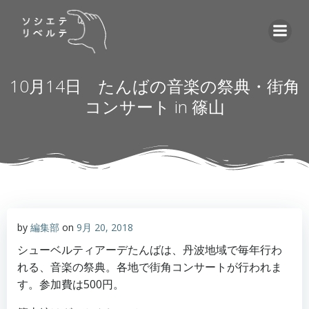
コ
ン
テ
ン
ツ
10月14日 たんばの音楽の祭典・街角
へ
コンサート in 篠山
ス
キ
ッ
プ
by
編集部
on
9月 20, 2018
シューベルティアーデたんばは、丹波地域で毎年行わ
れる、音楽の祭典。各地で街角コンサートが行われま
す。参加費は500円。