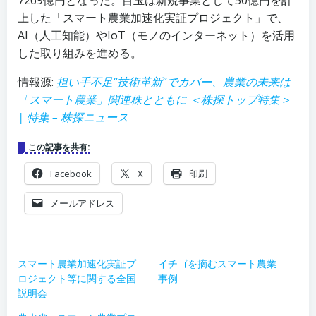
7269億円となった。目玉は新規事業として50億円を計
上した「スマート農業加速化実証プロジェクト」で、
AI（人工知能）やIoT（モノのインターネット）を活用
した取り組みを進める。
情報源:
担い手不足“技術革新”でカバー、農業の未来は
「スマート農業」関連株とともに ＜株探トップ特集＞
| 特集 – 株探ニュース
この記事を共有:
Facebook
X
印刷
メールアドレス
スマート農業加速化実証プ
イチゴを摘むスマート農業
ロジェクト等に関する全国
事例
説明会