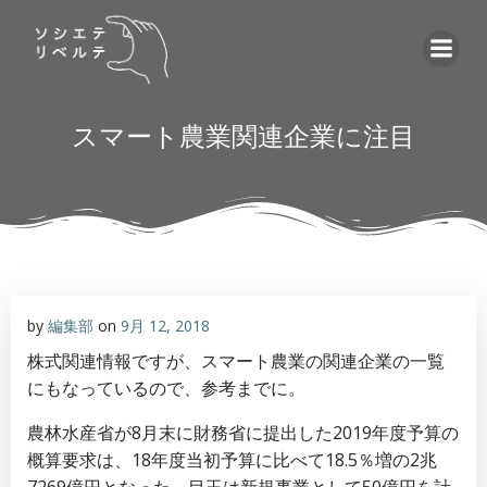
コ
ン
テ
ン
ツ
スマート農業関連企業に注目
へ
ス
キ
ッ
プ
by
編集部
on
9月 12, 2018
株式関連情報ですが、スマート農業の関連企業の一覧
にもなっているので、参考までに。
農林水産省が8月末に財務省に提出した2019年度予算の
概算要求は、18年度当初予算に比べて18.5％増の2兆