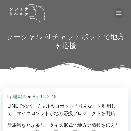
コ
ン
テ
ン
ツ
ソーシャル AI チャットボットで地方
へ
を応援
ス
キ
ッ
プ
by
編集部
on
9月 12, 2018
LINEでのバーチャルAIロボット「りんな」を利用し
て、マイクロソフトが地方応援プロジェクトを開始。
群馬県などが参加、クイズ形式で地方の情報を伝えた