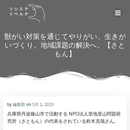
コ
ン
テ
ン
ツ
獣がい対策を通じてやりがい、生きが
へ
いづくり。地域課題の解決へ。【さと
ス
もん】
キ
ッ
プ
by
編集部
on
5月 2, 2023
兵庫県丹波篠山市で活動する NPO法人里地里山問題研
究所（さともん）の代表をされている鈴木克哉さん。