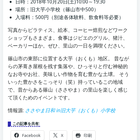
日時：2018年10月20日(土)10:00～19:30
場所：旧大芋小学校（篠山市中500）
入場料：500円（別途各体験料、飲食料等必要）
写真からピラティス、絵本、コーヒー焙煎などワーク
ショップもさまざま。食事はジビエのグリル、猪汁、
ベーカリーほか。ぜひ、里山の一日を満喫ください。
篠山市の東部に位置する大芋（おくも）地区。 昔なが
らの茅葺き屋根を残す集落や、ひっそりと佇む神秘的
なお寺やお社、美味しい作物を育む豊かな土壌。 そう
いった豊かさをこっそり（笑）持っているこの地域
で、昔からある篠山（ささやま）の里山を楽しく感じ
て頂くためのイベントです。
情報源:
ささやま日和 in旧大芋（おくも）小学校
この記事を共有:
Facebook
X
印刷