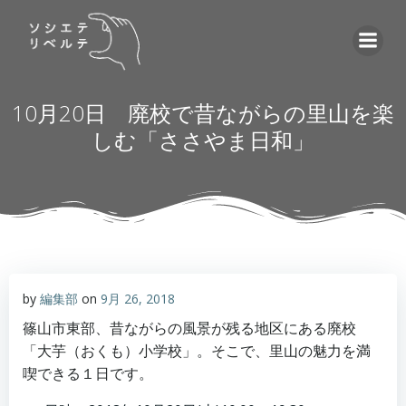
コ
ン
テ
ン
ツ
10月20日 廃校で昔ながらの里山を楽
へ
しむ「ささやま日和」
ス
キ
ッ
プ
by
編集部
on
9月 26, 2018
篠山市東部、昔ながらの風景が残る地区にある廃校
「大芋（おくも）小学校」。そこで、里山の魅力を満
喫できる１日です。