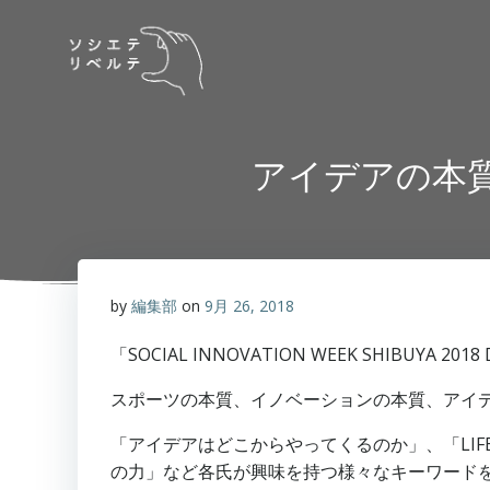
コ
ン
テ
ン
ツ
へ
アイデアの本
ス
キ
ッ
プ
by
編集部
on
9月 26, 2018
「SOCIAL INNOVATION WEEK SHIBUYA 20
スポーツの本質、イノベーションの本質、アイ
「アイデアはどこからやってくるのか」、「LI
の力」など各氏が興味を持つ様々なキーワード