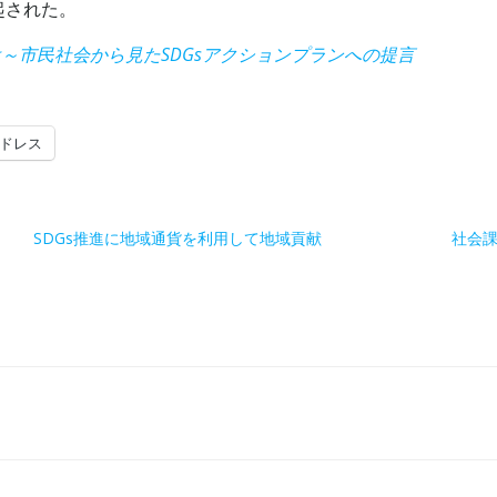
起された。
は～市民社会から見たSDGsアクションプランへの提言
ドレス
SDGs推進に地域通貨を利用して地域貢献
社会