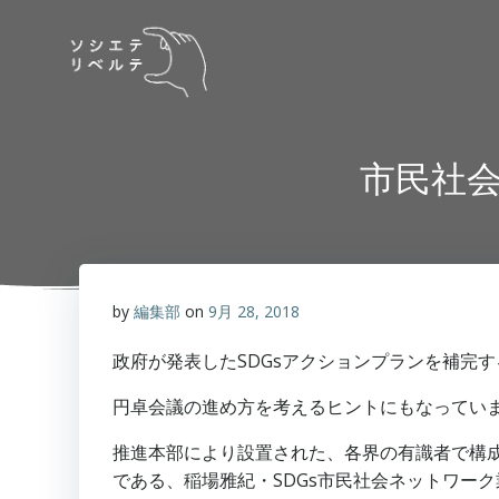
コ
ン
テ
ン
ツ
へ
市民社会
ス
キ
ッ
プ
by
編集部
on
9月 28, 2018
政府が発表したSDGsアクションプランを補完
円卓会議の進め方を考えるヒントにもなってい
推進本部により設置された、各界の有識者で構成さ
である、稲場雅紀・SDGs市民社会ネットワー