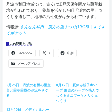
丹波市和田地域では、古くは江戸天保年間から薬草栽
培が行われており、薬草を活かした町「漢方の里」づ
くりを通して、地域の活性化がはかられています。
情報源:
さんなん和田 漢方の里まつり(10/28) | すくす
くポケット
この記事を共有:
Facebook
X
印刷
メールアドレス
2月26日 丹波の有機の里宣
8月17日 夏休み親子deハ
言と薬草薬樹の源流をさぐ
ーブ 園庭のハーブを摘んで
る
つくるミニブーケとサシェ
つくり
12月15日 メディカルハー