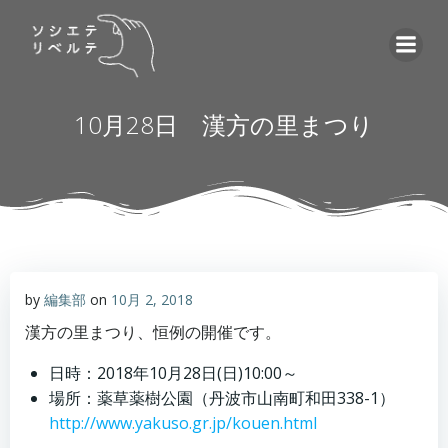
コ
ン
テ
ン
ツ
10月28日 漢方の里まつり
へ
ス
キ
ッ
プ
by
編集部
on
10月 2, 2018
漢方の里まつり、恒例の開催です。
日時：2018年10月28日(日)10:00～
場所：薬草薬樹公園（丹波市山南町和田338-1）
http://www.yakuso.gr.jp/kouen.html