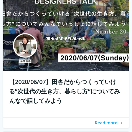
これからの生き方についてみんなで話し、考える場、生き
方トークLab. なんとなく決めた仕事や住む場所、それって
自分が今も本当に求めているものでしょうか。コロナ禍の
中で自分の生き方を考え直している人もいるかと思いま
す。 人は人と出会い、話し、...
続きを読む
【2020/06/07】田舎だからつくっていけ
る”次世代の生き方、暮らし方”についてみ
んなで話してみよう
Read more