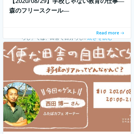
【2020/08/29】学校じゃない教育の仕事―
withコロナ時代に入り、オンライン化が加速化すること
森のフリースクール―
で、不便だと思われていた田舎も、不便に感じなくなって
きました。 でも、田舎に自分が好きな仕事ってあるの？そ
う思う方も多いかもしれません。 「不便な田舎の自由な暮
Read more
らし」では、田舎で自分らし...
続きを読む