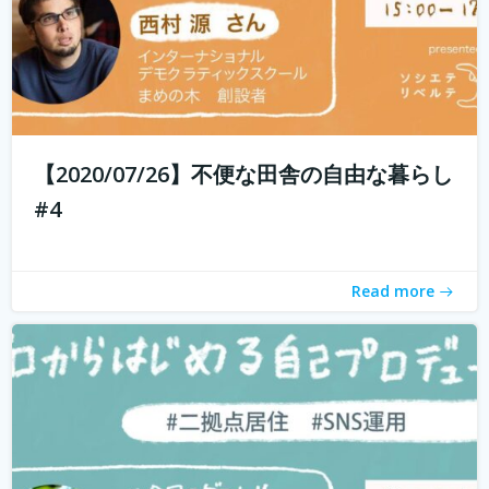
現代社会では「個人の時代」と言われ、SNSを通じて誰で
もコスト0円で自己発信できるようになってきました。 し
かし、何を発信したらいいのかわからない、自分の個性が
【2020/07/26】不便な田舎の自由な暮らし
わからないと感じている方も多いのではないでしょうか？
#4
そこで今回は、自己対話を通...
続きを読む
Read more