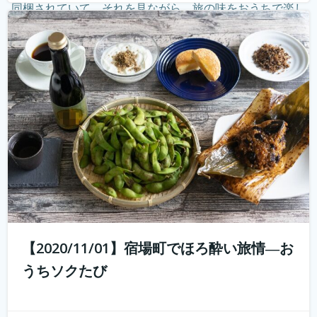
同梱されていて、それを見ながら、旅の味をおうちで楽し
む。そしてオンラインでつないで、旅のナビゲーターから
現地案内。 その11月1日開催...
続きを読む
【2020/11/01】宿場町でほろ酔い旅情―お
うちソクたび
好評につき第2弾開催！ 10年前では予想もつかなかった
youtuberやインスタグラマーという職業が現れ、組織では