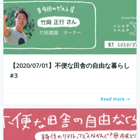
もしかして田舎のことを、遠いしコンビニないし仕事も無
いし、なんて思ってませんか？ 兵庫県丹波地域は「都会に
近い田舎」、住んでみるとあんがい不便を感じない。い
や、むしろ不便を楽しみ、自由に生きている人たちがい
【2020/07/01】不便な田舎の自由な暮らし
る。 「不便な田舎の自由な暮らし」...
続きを読む
#3
Read more