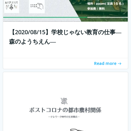
新型コロナウィルスの拡大に収束が見えない中、私たちは
それと共に暮らす「新しい生活様式」を求められていま
【2020/08/15】学校じゃない教育の仕事―
す。 企業ではテレワークが進み、大学の授業もオンライン
森のようちえん―
化。これまでインターネットは場所を選ばないと言われつ
つ、東京首都圏への一極集中が進ん...
続きを読む
Read more