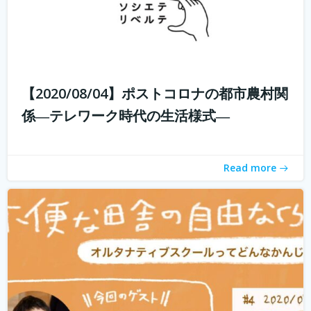
子供たちに、その時々の自分の体調や感情に目を向けなが
ら、周りの人とコミュニケーションをとり、自分で考え、
判断し、そして決断できるようになって欲しい。 好きなこ
【2020/08/04】ポストコロナの都市農村関
とを見つけたら、とことんまで没頭できる時間と環境を与
係―テレワーク時代の生活様式―
えてあげたい。 そして何よりも...
続きを読む
Read more