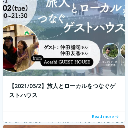
ハウスに実際に行けることが少なくなり、寂しく感じてい
る旅人もたくさんいらっしゃると...
続きを読む
【2021/03/2】旅人とローカルをつなぐゲ
ストハウス
朝の新しい習慣のご提案 「モーニングページで知るわた
Read more
し」 朝、あなたはベッドで目覚めてからまずどんなことを
考えていますか？ 「今日やることってなんだったっけ？」