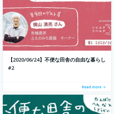
もしかして田舎のことを、遠いしコンビニないし仕事も無
いし、なんて思ってませんか？ 兵庫県丹波地域は「都会に
近い田舎」、住んでみるとあんがい不便を感じない。い
や、むしろ不便を楽しみ、自由に生きている人たちがい
る。 「不便な田舎の自由な暮らし」...
続きを読む
【2020/06/24】不便な田舎の自由な暮らし
#2
Read more