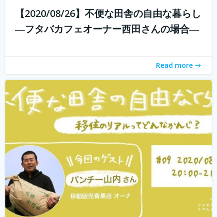
【2020/08/26】不便な田舎の自由な暮らし
withコロナ時代に入り、オンライン化が加速化すること
―フタバカフェオーナー西田さんの場合―
で、不便だと思われていた田舎も、不便に感じなくなって
きました。 でも、田舎に自分が好きな仕事ってあるの？そ
う思う方も多いかもしれません。 「不便な田舎の自由な暮
Read more
らし」では、田舎で自分らし...
続きを読む