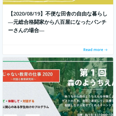
【2020/08/19】不便な田舎の自由な暮らし
こんにちは！ 学校じゃない教育の仕事プロジェクトの米田
と言います。 学校じゃない教育の仕事プロジェクト 今読ん
―元総合格闘家から八百屋になったパンチ
でいただいているあなたは、学校じゃない教育の仕事に興
ーさんの場合―
味がありますか？ 子どもを対象とした仕事をしたいけど、
『学校の先生になりたい？...
続きを読む
Read more