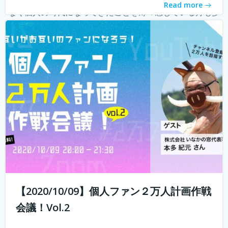
Read more
なく個人の時代になってきたことを薄々感じている方も多
いのではないでしょうか？ 企業はどんどんAIに仕事を奪わ
れ、個人がいかに自...
続きを読む
【2020/10/09】個人ファン２万人計画作戦
会議！Vol.2
10年前では予想もつかなかったyoutuberやインスタグラマ