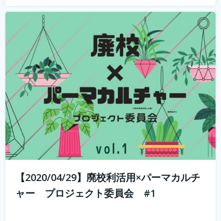
山と田んぼに囲まれた奥丹波で大行列のカフェ・ベーカリ
ーを営む市島製パン研究所のオーナー、三澤さんを講師に
招いて、こんなときだからこそ、コロナに負けない、強固
なビジネスモデルの作り方のヒント教えてもらういます。
何を学べるか？ 市島製パン研究...
続きを読む
【2020/04/29】廃校利活用×パーマカルチ
ャー プロジェクト委員会 #1