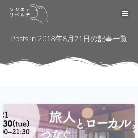
コ
ン
テ
ン
ツ
Posts in 2018年8月21日の記事一覧
へ
ス
キ
ッ
プ
ゲストハウス。 ローカルな情報が集まる旅先の入り口であ
り、自分とは異なる価値観の人と気軽に出会える交流の
場。 しかし、コロナウィルスの影響で、交流できるゲスト
ハウスに実際に行けることが少なくなり、寂しく感じてい
る旅人もたくさんいらっしゃると...
続きを読む