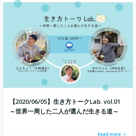
若年人口の減少に直面する地域では学校の統廃合が相次
ぎ、廃校が増加しています。 その中で、丹波市でカフェ・
ベーカリーを営む市島製パン研究所のオーナー 三澤さん
が現在進行中で丹波市青垣町にある旧遠坂小学校を廃校利
活用させ、地域活性させるプロジェ...
続きを読む
【2020/06/05】生き方トークLab. vol.01
～世界一周した二人が選んだ生きる道～
Read more