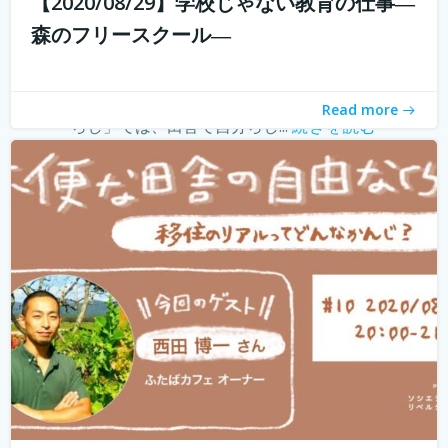
【2020/08/29】学校じゃない教育の仕事―
withコロナ時代に入り、オンライン化が加速化すること
森のフリースクール―
で、不便だと思われていた田舎も、不便に感じなくなって
きました。 でも、田舎に自分が好きな仕事ってあるの？そ
う思う方も多いかもしれません。 「不便な田舎の自由な暮
Read more
らし」では、田舎で自分らし...
続きを読む