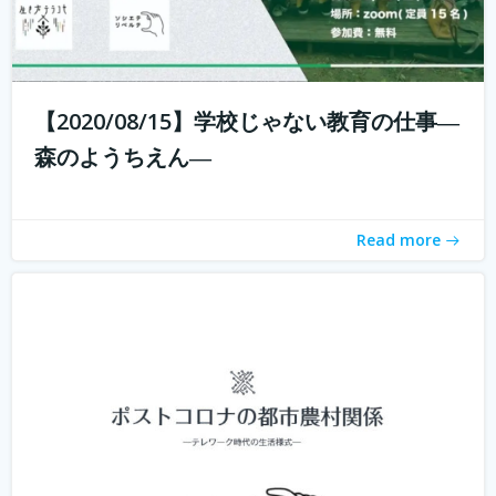
新型コロナウィルスの拡大に収束が見えない中、私たちは
それと共に暮らす「新しい生活様式」を求められていま
【2020/08/15】学校じゃない教育の仕事―
す。 企業ではテレワークが進み、大学の授業もオンライン
森のようちえん―
化。これまでインターネットは場所を選ばないと言われつ
つ、東京首都圏への一極集中が進ん...
続きを読む
Read more