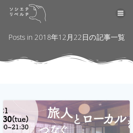
コ
ン
テ
ン
ツ
Posts in 2018年12月22日の記事一覧
へ
ス
キ
ッ
プ
ゲストハウス。 ローカルな情報が集まる旅先の入り口であ
り、自分とは異なる価値観の人と気軽に出会える交流の
場。 しかし、コロナウィルスの影響で、交流できるゲスト
ハウスに実際に行けることが少なくなり、寂しく感じてい
る旅人もたくさんいらっしゃると...
続きを読む