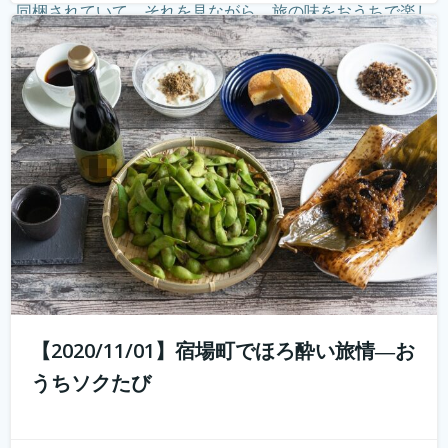
同梱されていて、それを見ながら、旅の味をおうちで楽し
む。そしてオンラインでつないで、旅のナビゲーターから
現地案内。 その11月1日開催...
続きを読む
【2020/11/01】宿場町でほろ酔い旅情―お
うちソクたび
好評につき第2弾開催！ 10年前では予想もつかなかった
youtuberやインスタグラマーという職業が現れ、組織では