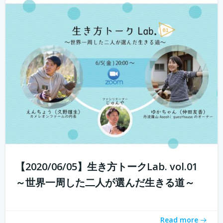
若年人口の減少に直面する地域では学校の統廃合が相次
ぎ、廃校が増加しています。 その中で、丹波市でカフェ・
ベーカリーを営む市島製パン研究所のオーナー 三澤さん
が現在進行中で丹波市青垣町にある旧遠坂小学校を廃校利
活用させ、地域活性させるプロジェ...
続きを読む
【2020/06/05】生き方トークLab. vol.01
～世界一周した二人が選んだ生きる道～
Read more