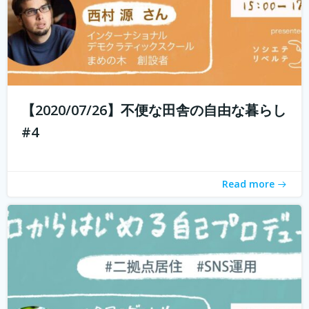
現代社会では「個人の時代」と言われ、SNSを通じて誰で
もコスト0円で自己発信できるようになってきました。 し
かし、何を発信したらいいのかわからない、自分の個性が
【2020/07/26】不便な田舎の自由な暮らし
わからないと感じている方も多いのではないでしょうか？
#4
そこで今回は、自己対話を通...
続きを読む
Read more