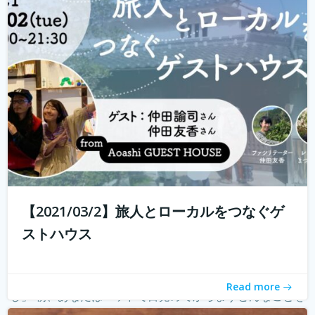
ハウスに実際に行けることが少なくなり、寂しく感じてい
る旅人もたくさんいらっしゃると...
続きを読む
【2021/03/2】旅人とローカルをつなぐゲ
ストハウス
朝の新しい習慣のご提案 「モーニングページで知るわた
Read more
し」 朝、あなたはベッドで目覚めてからまずどんなことを
考えていますか？ 「今日やることってなんだったっけ？」