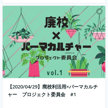
山と田んぼに囲まれた奥丹波で大行列のカフェ・ベーカリ
ーを営む市島製パン研究所のオーナー、三澤さんを講師に
招いて、こんなときだからこそ、コロナに負けない、強固
なビジネスモデルの作り方のヒント教えてもらういます。
何を学べるか？ 市島製パン研究...
続きを読む
【2020/04/29】廃校利活用×パーマカルチ
ャー プロジェクト委員会 #1