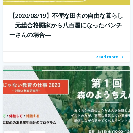
【2020/08/19】不便な田舎の自由な暮らし
こんにちは！ 学校じゃない教育の仕事プロジェクトの米田
と言います。 学校じゃない教育の仕事プロジェクト 今読ん
―元総合格闘家から八百屋になったパンチ
でいただいているあなたは、学校じゃない教育の仕事に興
ーさんの場合―
味がありますか？ 子どもを対象とした仕事をしたいけど、
『学校の先生になりたい？...
続きを読む
Read more