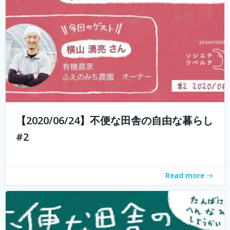
もしかして田舎のことを、遠いしコンビニないし仕事も無
いし、なんて思ってませんか？ 兵庫県丹波地域は「都会に
近い田舎」、住んでみるとあんがい不便を感じない。い
や、むしろ不便を楽しみ、自由に生きている人たちがい
る。 「不便な田舎の自由な暮らし」...
続きを読む
【2020/06/24】不便な田舎の自由な暮らし
#2
Read more