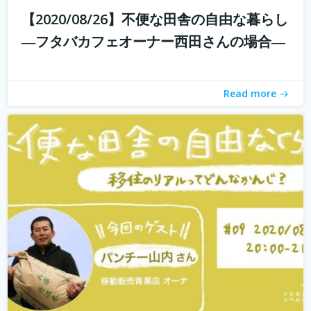
【2020/08/26】不便な田舎の自由な暮らし
withコロナ時代に入り、オンライン化が加速化すること
―フタバカフェオーナー西田さんの場合―
で、不便だと思われていた田舎も、不便に感じなくなって
きました。 でも、田舎に自分が好きな仕事ってあるの？そ
う思う方も多いかもしれません。 「不便な田舎の自由な暮
Read more
らし」では、田舎で自分らし...
続きを読む