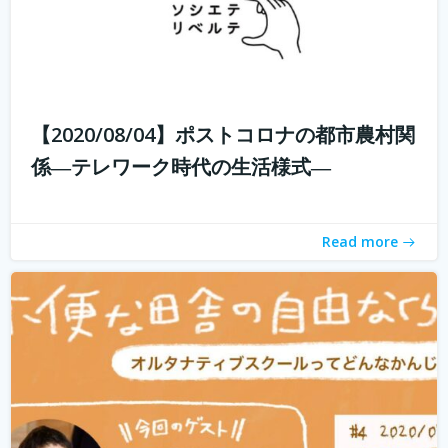
子供たちに、その時々の自分の体調や感情に目を向けなが
ら、周りの人とコミュニケーションをとり、自分で考え、
判断し、そして決断できるようになって欲しい。 好きなこ
【2020/08/04】ポストコロナの都市農村関
とを見つけたら、とことんまで没頭できる時間と環境を与
係―テレワーク時代の生活様式―
えてあげたい。 そして何よりも...
続きを読む
Read more