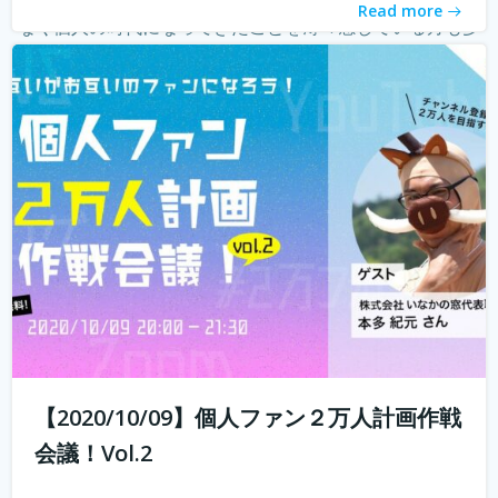
Read more
なく個人の時代になってきたことを薄々感じている方も多
いのではないでしょうか？ 企業はどんどんAIに仕事を奪わ
れ、個人がいかに自...
続きを読む
【2020/10/09】個人ファン２万人計画作戦
会議！Vol.2
10年前では予想もつかなかったyoutuberやインスタグラマ