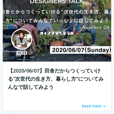
これからの生き方についてみんなで話し、考える場、生き
方トークLab. なんとなく決めた仕事や住む場所、それって
自分が今も本当に求めているものでしょうか。コロナ禍の
中で自分の生き方を考え直している人もいるかと思いま
す。 人は人と出会い、話し、...
続きを読む
【2020/06/07】田舎だからつくっていけ
る”次世代の生き方、暮らし方”についてみ
んなで話してみよう
Read more