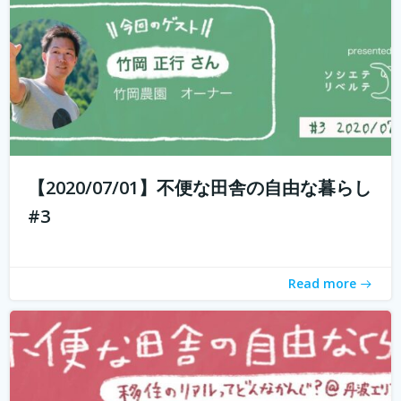
もしかして田舎のことを、遠いしコンビニないし仕事も無
いし、なんて思ってませんか？ 兵庫県丹波地域は「都会に
近い田舎」、住んでみるとあんがい不便を感じない。い
や、むしろ不便を楽しみ、自由に生きている人たちがい
【2020/07/01】不便な田舎の自由な暮らし
る。 「不便な田舎の自由な暮らし」...
続きを読む
#3
Read more