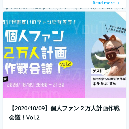
Read more
なく個人の時代になってきたことを薄々感じている方も多
いのではないでしょうか？ 企業はどんどんAIに仕事を奪わ
れ、個人がいかに自...
続きを読む
【2020/10/09】個人ファン２万人計画作戦
会議！Vol.2
10年前では予想もつかなかったyoutuberやインスタグラマ