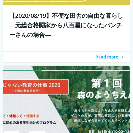
【2020/08/19】不便な田舎の自由な暮らし
こんにちは！ 学校じゃない教育の仕事プロジェクトの米田
と言います。 学校じゃない教育の仕事プロジェクト 今読ん
―元総合格闘家から八百屋になったパンチ
でいただいているあなたは、学校じゃない教育の仕事に興
ーさんの場合―
味がありますか？ 子どもを対象とした仕事をしたいけど、
『学校の先生になりたい？...
続きを読む
Read more