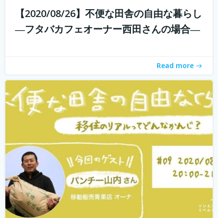
【2020/08/26】不便な田舎の自由な暮らし
withコロナ時代に入り、オンライン化が加速化すること
―フタバカフェオーナー西田さんの場合―
で、不便だと思われていた田舎も、不便に感じなくなって
きました。 でも、田舎に自分が好きな仕事ってあるの？そ
う思う方も多いかもしれません。 「不便な田舎の自由な暮
Read more
らし」では、田舎で自分らし...
続きを読む