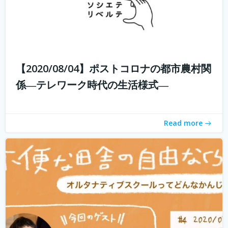
子供たちに、その時々の自分の体調や感情に目を向けなが
ら、周りの人とコミュニケーションをとり、自分で考え、
判断し、そして決断できるようになって欲しい。 好きなこ
【2020/08/04】ポストコロナの都市農村関
とを見つけたら、とことんまで没頭できる時間と環境を与
係―テレワーク時代の生活様式―
えてあげたい。 そして何よりも...
続きを読む
Read more