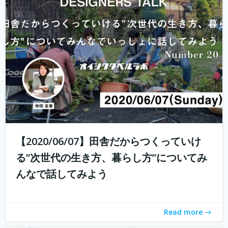
これからの生き方についてみんなで話し、考える場、生き
方トークLab. なんとなく決めた仕事や住む場所、それって
自分が今も本当に求めているものでしょうか。コロナ禍の
中で自分の生き方を考え直している人もいるかと思いま
す。 人は人と出会い、話し、...
続きを読む
【2020/06/07】田舎だからつくっていけ
る”次世代の生き方、暮らし方”についてみ
んなで話してみよう
Read more