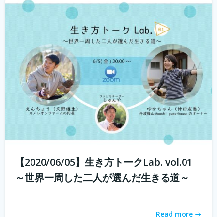
若年人口の減少に直面する地域では学校の統廃合が相次
ぎ、廃校が増加しています。 その中で、丹波市でカフェ・
ベーカリーを営む市島製パン研究所のオーナー 三澤さん
が現在進行中で丹波市青垣町にある旧遠坂小学校を廃校利
活用させ、地域活性させるプロジェ...
続きを読む
【2020/06/05】生き方トークLab. vol.01
～世界一周した二人が選んだ生きる道～
Read more