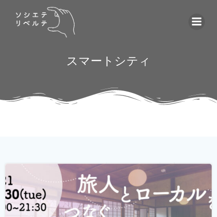
コ
ン
テ
ン
ツ
スマートシティ
へ
ス
キ
ッ
プ
ゲストハウス。 ローカルな情報が集まる旅先の入り口であ
り、自分とは異なる価値観の人と気軽に出会える交流の
場。 しかし、コロナウィルスの影響で、交流できるゲスト
ハウスに実際に行けることが少なくなり、寂しく感じてい
る旅人もたくさんいらっしゃると...
続きを読む