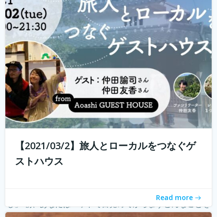
ハウスに実際に行けることが少なくなり、寂しく感じてい
る旅人もたくさんいらっしゃると...
続きを読む
【2021/03/2】旅人とローカルをつなぐゲ
ストハウス
朝の新しい習慣のご提案 「モーニングページで知るわた
Read more
し」 朝、あなたはベッドで目覚めてからまずどんなことを
考えていますか？ 「今日やることってなんだったっけ？」