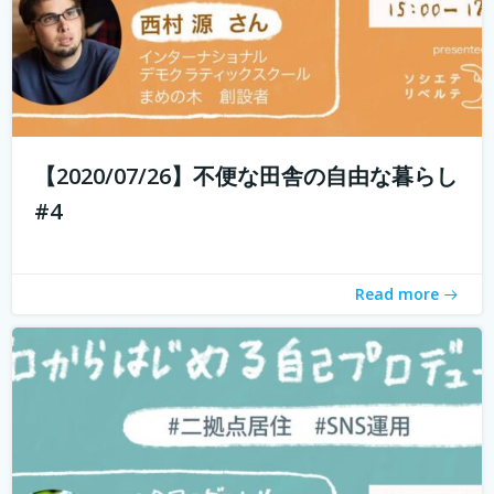
現代社会では「個人の時代」と言われ、SNSを通じて誰で
もコスト0円で自己発信できるようになってきました。 し
かし、何を発信したらいいのかわからない、自分の個性が
【2020/07/26】不便な田舎の自由な暮らし
わからないと感じている方も多いのではないでしょうか？
#4
そこで今回は、自己対話を通...
続きを読む
Read more