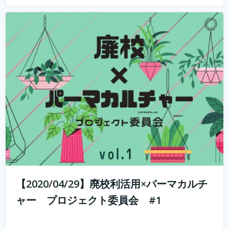
山と田んぼに囲まれた奥丹波で大行列のカフェ・ベーカリ
ーを営む市島製パン研究所のオーナー、三澤さんを講師に
招いて、こんなときだからこそ、コロナに負けない、強固
なビジネスモデルの作り方のヒント教えてもらういます。
何を学べるか？ 市島製パン研究...
続きを読む
【2020/04/29】廃校利活用×パーマカルチ
ャー プロジェクト委員会 #1