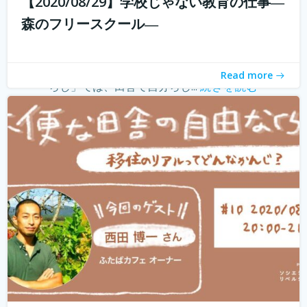
【2020/08/29】学校じゃない教育の仕事―
withコロナ時代に入り、オンライン化が加速化すること
森のフリースクール―
で、不便だと思われていた田舎も、不便に感じなくなって
きました。 でも、田舎に自分が好きな仕事ってあるの？そ
う思う方も多いかもしれません。 「不便な田舎の自由な暮
Read more
らし」では、田舎で自分らし...
続きを読む