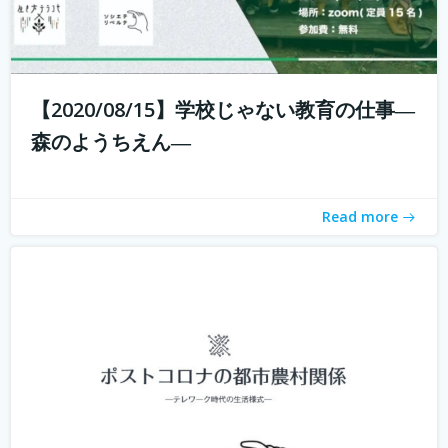
新型コロナウィルスの拡大に収束が見えない中、私たちは
それと共に暮らす「新しい生活様式」を求められていま
【2020/08/15】学校じゃない教育の仕事―
す。 企業ではテレワークが進み、大学の授業もオンライン
森のようちえん―
化。これまでインターネットは場所を選ばないと言われつ
つ、東京首都圏への一極集中が進ん...
続きを読む
Read more