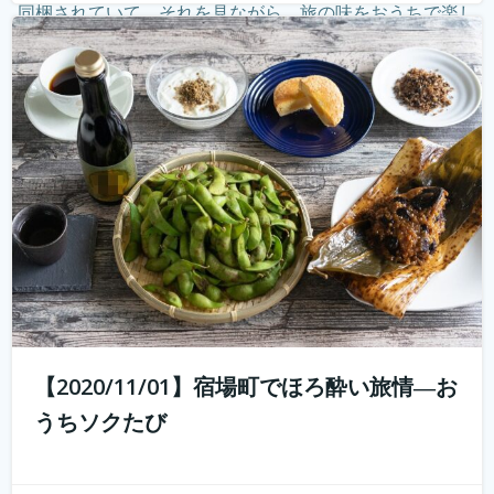
同梱されていて、それを見ながら、旅の味をおうちで楽し
む。そしてオンラインでつないで、旅のナビゲーターから
現地案内。 その11月1日開催...
続きを読む
【2020/11/01】宿場町でほろ酔い旅情―お
うちソクたび
好評につき第2弾開催！ 10年前では予想もつかなかった
youtuberやインスタグラマーという職業が現れ、組織では