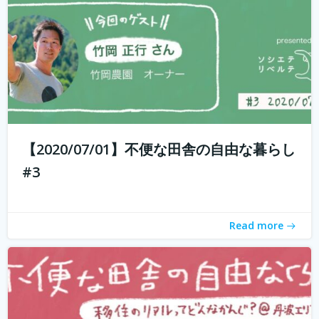
もしかして田舎のことを、遠いしコンビニないし仕事も無
いし、なんて思ってませんか？ 兵庫県丹波地域は「都会に
近い田舎」、住んでみるとあんがい不便を感じない。い
や、むしろ不便を楽しみ、自由に生きている人たちがい
【2020/07/01】不便な田舎の自由な暮らし
る。 「不便な田舎の自由な暮らし」...
続きを読む
#3
Read more