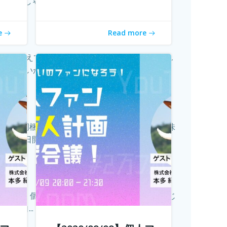
らっしゃると...
続きを読む
e
Read more
ことを考えていますか？ 「今日やることってなん
くらいが「...
続きを読む
り」も同梱されていて、それを見ながら、旅の味
月1日開催...
続きを読む
組織ではなく個人の時代になってきたことを薄々感じ
に自...
続きを読む