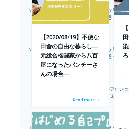
withコロナ時代に入り、オンライン化が加速
てあるの？そう思う方も多
【
【2020/08/19】不便な
田
田舎の自由な暮らし―
染
withコロナ時代に入り、オンライン化が加速
元総合格闘家から八百
ろ
てあるの？そう思う方も多
屋になったパンチーさ
んの場合―
こんにちは！ 学校じゃない教育の仕事プロジェ
い教育の仕事に興味があり
Read more
新型コロナウィルスの拡大に収束が見えない中