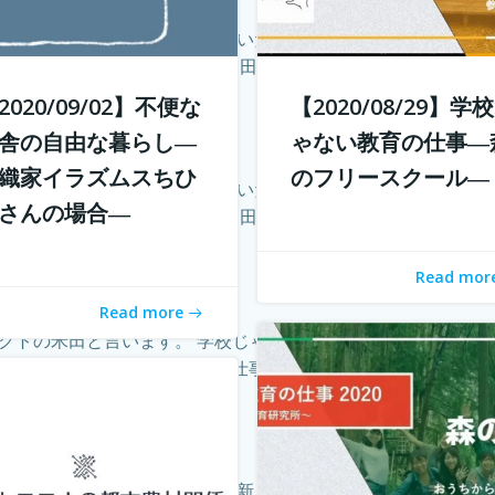
化することで、不便だと思われていた田舎も、不便に感じなくな
いかもしれません。 「不便な田舎の自由な暮らし」では、田舎で
2020/09/02】不便な
【2020/08/29】学
舎の自由な暮らし―
ゃない教育の仕事―
織家イラズムスちひ
のフリースクール―
化することで、不便だと思われていた田舎も、不便に感じなくな
さんの場合―
いかもしれません。 「不便な田舎の自由な暮らし」では、田舎で
Read mor
Read more
クトの米田と言います。 学校じゃない教育の仕事プロジェク
ますか？ 子どもを対象とした仕事をしたいけど、『学校の先生に
、私たちはそれと共に暮らす「新しい生活様式」を求められてい