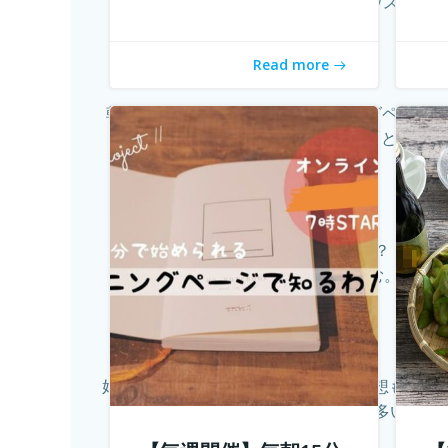
流できるゲストハウスに実際
Read more
朝の新しい習慣のご提案 「モーニングページで
だったっけ？」「とりあえ
「おうちソクたび」ってご存知ですか？ 旅先
をおうちで楽しむ。そしてオ
好評につき第2弾開催！ 10年前では予想もつか
ている方も多いのでは