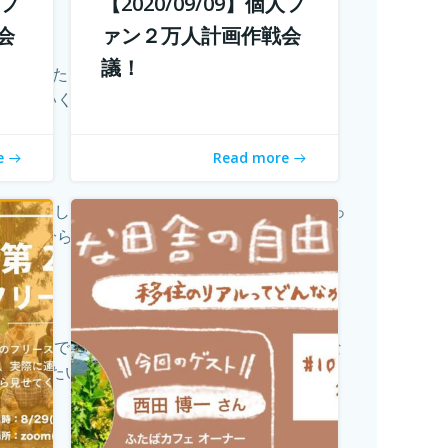
人フ
【2020/09/09】個人フ
会
ァン２万人計画作戦会
議！
になってきたことを薄々感じている方も多いのでは
ていく...
続きを読む
e
Read more
ってきました。 でも、田舎に自分が好きな仕事っ
自分らし...
続きを読む
ト 今読んでいただいているあなたは、学校じゃな
なりたい？...
続きを読む