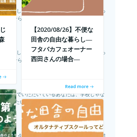
ってきました。 でも、田舎に自分が好きな仕事っ
自分らし...
続きを読む
校じ
【2020/08/26】不便な
森
田舎の自由な暮らし―
フタバカフェオーナー
ってきました。 でも、田舎に自分が好きな仕事っ
西田さんの場合―
自分らし...
続きを読む
e
Read more
ト 今読んでいただいているあなたは、学校じゃな
なりたい？...
続きを読む
ます。 企業ではテレワークが進み、大学の授業