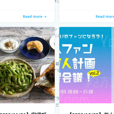
に行けることが少なくなり、寂しく感じている旅人もたくさんい
Read more
Read mor
知るわたし」 朝、あなたはベッドで目覚めてからまずどんな
ず用事を済ませないと」 起きたときに思い出すことのなかでどれ
の魅力とごちそうが詰まった１箱がおうちに届く。「旅のしお
ンラインでつないで、旅のナビゲーターから現地案内。 その11
なかったyoutuberやインスタグラマーという職業が現れ、
ないでしょうか？ 企業はどんどんAIに仕事を奪われ、個人がいか