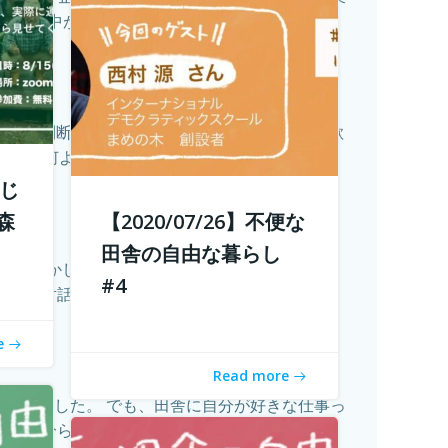
極集中が進ん...
続きを読む
考え、判断し、そして決断できるようになって欲
して何よりも...
続きを読む
校じ
森
【2020/07/26】不便な
田舎の自由な暮らし
た。 しかし、何を発信したらいいのかわからな
#4
己対話を通...
続きを読む
e
Read more
ってきました。 でも、田舎に自分が好きな仕事っ
自分らし...
続きを読む