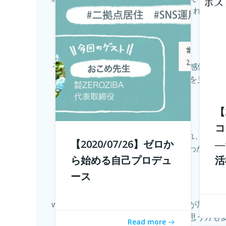
もオンライン化。これまでイ
子供たちに、その時々の自分の体調や感情に目
しい。 好きなことを見つけ
【
コ
現代社会では「個人の時代」と言われ、SNS
【2020/07/26】ゼロか
―
い、自分の個性がわからない
ら始める自己プロデュ
活
ース
withコロナ時代に入り、オンライン化が加速
てあるの？そう思う方も多
Read more