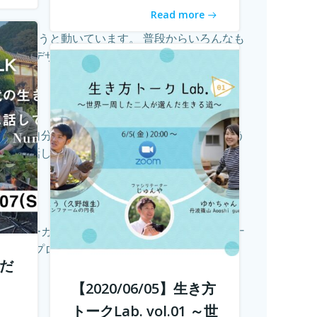
Read more
ていこうと動いています。 普段からいろんなも
ちもデザイン...
続きを読む
それって自分が今も本当に求めているものでしょう
、話し、...
続きを読む
ェ・ベーカリーを営む市島製パン研究所のオーナ
せるプロジェ...
続きを読む
舎だ
【2020/06/05】生き方
、
トークLab. vol.01 ～世