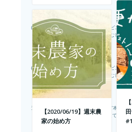
もしかして田舎のことを、遠いしコンビニない
感じない。いや、むしろ不便
もしかして田舎のことを、遠いしコンビニない
感じない。いや、むしろ不便
【
週末農業とは、サラリーマンやOLなど本業を持
【2020/06/19】週末農
田
リットは、採れたての野菜
家の始め方
#