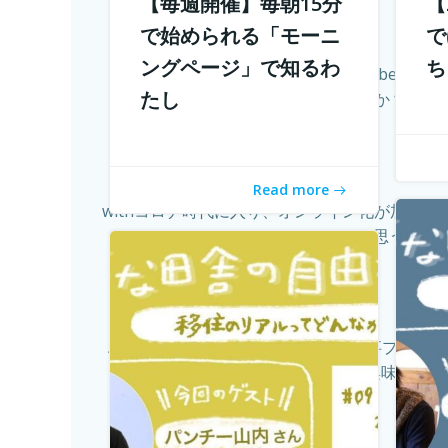
【毎週開催】毎朝15分
【
で始められる「モーニ
で
ングページ」で知るわ
ち
10年前では予想もつかなかったyoutube
たし
ないでしょうか？ 企業
Read more
withコロナ時代に入り、オンライン化が加速
てあるの？そう思う方も多
こんにちは！ 学校じゃない教育の仕事プロジェ
い教育の仕事に興味があり