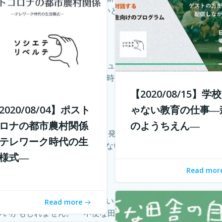
ンターネットは場所を選ばないと言われつつ、東京首都圏への一
を向けながら、周りの人とコミュニケーションをとり、自分で
たら、とことんまで没頭できる時間と環境を与えてあげたい。 そ
【2020/08/15】学
2020/08/04】ポスト
ゃない教育の仕事―
ロナの都市農村関係
のようちえん―
を通じて誰でもコスト0円で自己発信できるようになってきまし
テレワーク時代の生
と感じている方も多いのではないでしょうか？ そこで今回は、自
様式―
Read mor
化することで、不便だと思われていた田舎も、不便に感じなくな
Read more
いかもしれません。 「不便な田舎の自由な暮らし」では、田舎で