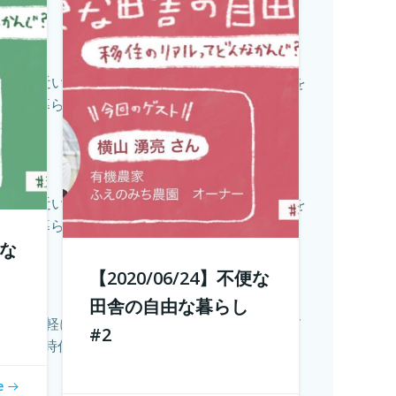
都会に近い田舎」、住んでみるとあんがい不便を
な暮らし」...
続きを読む
都会に近い田舎」、住んでみるとあんがい不便を
な暮らし」...
続きを読む
便な
【2020/06/24】不便な
田舎の自由な暮らし
いても気軽に農業体験ができます。 週末農業のメ
#2
禍で時代が...
続きを読む
e