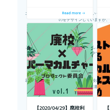
Read more
エイイチです。オイシクタベルラボというコミ
のをデザインしていますが、
これからの生き方についてみんなで話し、考える
か。コロナ禍の中で自分の
若年人口の減少に直面する地域では学校の統廃
ー 三澤さんが現在進行中で
【2020/04/29】廃校利
【