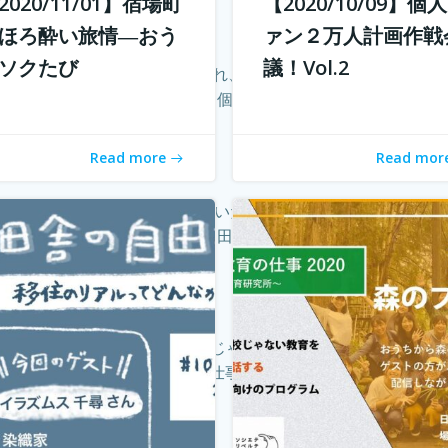
2020/11/01】宿場町
【2020/10/09】個
ほろ酔い旅情―おう
ァン２万人計画作戦
ソクたび
議！Vol.2
rやインスタグラマーという職業が現れ、組織ではなく個人の時代
はどんどんAIに仕事を奪われ、個人がいかに自分のファンを増やし
Read more
Read mor
化することで、不便だと思われていた田舎も、不便に感じなくな
いかもしれません。 「不便な田舎の自由な暮らし」では、田舎で
クトの米田と言います。 学校じゃない教育の仕事プロジェク
ますか？ 子どもを対象とした仕事をしたいけど、『学校の先生に