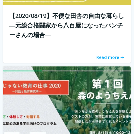
【2020/08/19】不便な田舎の自由な暮らし
こんにちは！ 学校じゃない教育の仕事プロジェクトの米田
と言います。 学校じゃない教育の仕事プロジェクト 今読ん
―元総合格闘家から八百屋になったパンチ
でいただいているあなたは、学校じゃない教育の仕事に興
ーさんの場合―
味がありますか？ 子どもを対象とした仕事をしたいけど、
『学校の先生になりたい？...
続きを読む
Read more