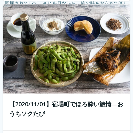
同梱されていて、それを見ながら、旅の味をおうちで楽し
む。そしてオンラインでつないで、旅のナビゲーターから
現地案内。 その11月1日開催...
続きを読む
【2020/11/01】宿場町でほろ酔い旅情―お
うちソクたび
好評につき第2弾開催！ 10年前では予想もつかなかった
youtuberやインスタグラマーという職業が現れ、組織では