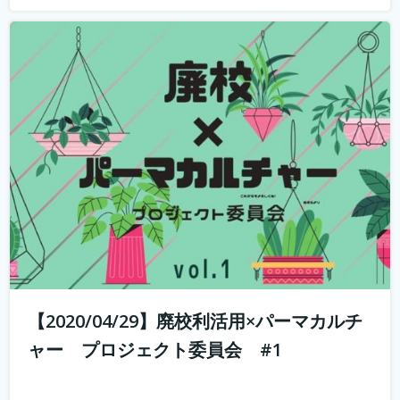
山と田んぼに囲まれた奥丹波で大行列のカフェ・ベーカリ
ーを営む市島製パン研究所のオーナー、三澤さんを講師に
招いて、こんなときだからこそ、コロナに負けない、強固
なビジネスモデルの作り方のヒント教えてもらういます。
何を学べるか？ 市島製パン研究...
続きを読む
【2020/04/29】廃校利活用×パーマカルチ
ャー プロジェクト委員会 #1