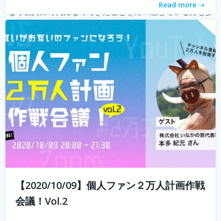
Read more
なく個人の時代になってきたことを薄々感じている方も多
いのではないでしょうか？ 企業はどんどんAIに仕事を奪わ
れ、個人がいかに自...
続きを読む
【2020/10/09】個人ファン２万人計画作戦
会議！Vol.2
10年前では予想もつかなかったyoutuberやインスタグラマ