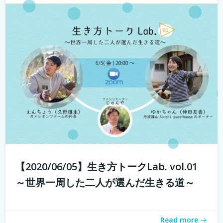
若年人口の減少に直面する地域では学校の統廃合が相次
ぎ、廃校が増加しています。 その中で、丹波市でカフェ・
ベーカリーを営む市島製パン研究所のオーナー 三澤さん
が現在進行中で丹波市青垣町にある旧遠坂小学校を廃校利
活用させ、地域活性させるプロジェ...
続きを読む
【2020/06/05】生き方トークLab. vol.01
～世界一周した二人が選んだ生きる道～
Read more