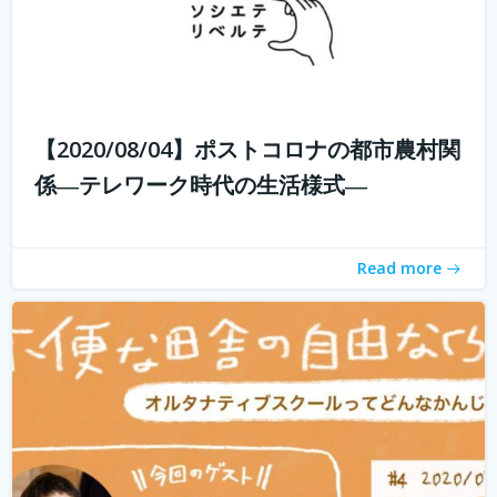
子供たちに、その時々の自分の体調や感情に目を向けなが
ら、周りの人とコミュニケーションをとり、自分で考え、
判断し、そして決断できるようになって欲しい。 好きなこ
【2020/08/04】ポストコロナの都市農村関
とを見つけたら、とことんまで没頭できる時間と環境を与
係―テレワーク時代の生活様式―
えてあげたい。 そして何よりも...
続きを読む
Read more