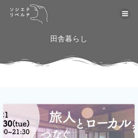
コ
ン
テ
ン
ツ
田舎暮らし
へ
ス
キ
ッ
プ
ゲストハウス。 ローカルな情報が集まる旅先の入り口であ
り、自分とは異なる価値観の人と気軽に出会える交流の
場。 しかし、コロナウィルスの影響で、交流できるゲスト
ハウスに実際に行けることが少なくなり、寂しく感じてい
る旅人もたくさんいらっしゃると...
続きを読む