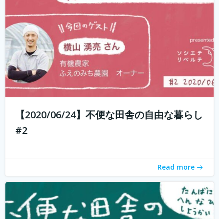
もしかして田舎のことを、遠いしコンビニないし仕事も無
いし、なんて思ってませんか？ 兵庫県丹波地域は「都会に
近い田舎」、住んでみるとあんがい不便を感じない。い
や、むしろ不便を楽しみ、自由に生きている人たちがい
る。 「不便な田舎の自由な暮らし」...
続きを読む
【2020/06/24】不便な田舎の自由な暮らし
#2
Read more