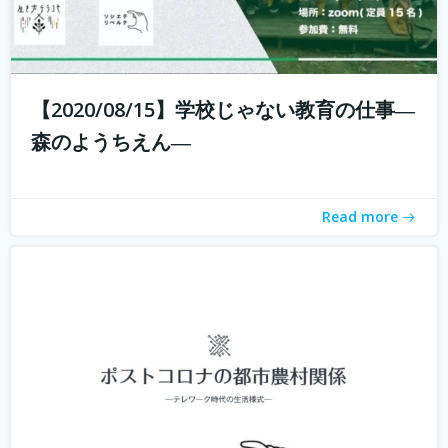
新型コロナウィルスの拡大に収束が見えない中、私たちは
それと共に暮らす「新しい生活様式」を求められていま
【2020/08/15】学校じゃない教育の仕事―
す。 企業ではテレワークが進み、大学の授業もオンライン
森のようちえん―
化。これまでインターネットは場所を選ばないと言われつ
つ、東京首都圏への一極集中が進ん...
続きを読む
Read more