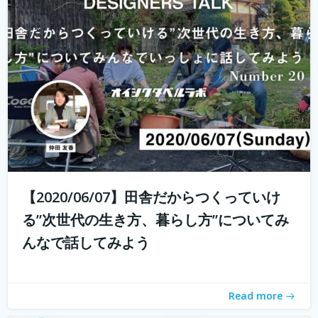
これからの生き方についてみんなで話し、考える場、生き
方トークLab. なんとなく決めた仕事や住む場所、それって
自分が今も本当に求めているものでしょうか。コロナ禍の
中で自分の生き方を考え直している人もいるかと思いま
す。 人は人と出会い、話し、...
続きを読む
【2020/06/07】田舎だからつくっていけ
る”次世代の生き方、暮らし方”についてみ
んなで話してみよう
Read more