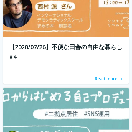
現代社会では「個人の時代」と言われ、SNSを通じて誰で
もコスト0円で自己発信できるようになってきました。 し
かし、何を発信したらいいのかわからない、自分の個性が
【2020/07/26】不便な田舎の自由な暮らし
わからないと感じている方も多いのではないでしょうか？
#4
そこで今回は、自己対話を通...
続きを読む
Read more