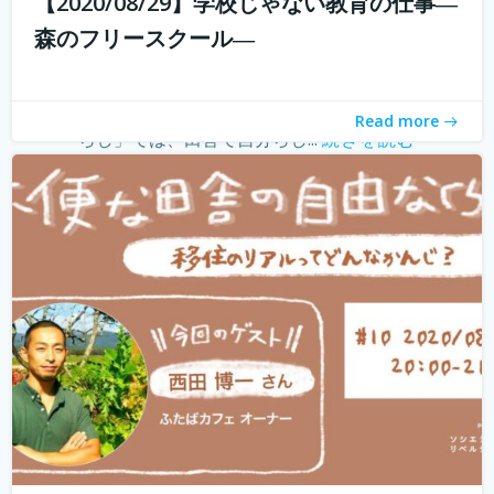
【2020/08/29】学校じゃない教育の仕事―
withコロナ時代に入り、オンライン化が加速化すること
森のフリースクール―
で、不便だと思われていた田舎も、不便に感じなくなって
きました。 でも、田舎に自分が好きな仕事ってあるの？そ
う思う方も多いかもしれません。 「不便な田舎の自由な暮
Read more
らし」では、田舎で自分らし...
続きを読む