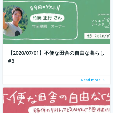
もしかして田舎のことを、遠いしコンビニないし仕事も無
いし、なんて思ってませんか？ 兵庫県丹波地域は「都会に
近い田舎」、住んでみるとあんがい不便を感じない。い
や、むしろ不便を楽しみ、自由に生きている人たちがい
【2020/07/01】不便な田舎の自由な暮らし
る。 「不便な田舎の自由な暮らし」...
続きを読む
#3
Read more