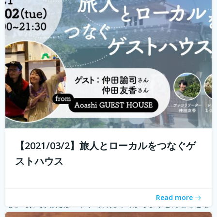
ハウスに実際に行けることが少なくなり、寂しく感じてい
る旅人もたくさんいらっしゃると...
続きを読む
【2021/03/2】旅人とローカルをつなぐゲ
ストハウス
朝の新しい習慣のご提案 「モーニングページで知るわた
Read more
し」 朝、あなたはベッドで目覚めてからまずどんなことを
考えていますか？ 「今日やることってなんだったっけ？」