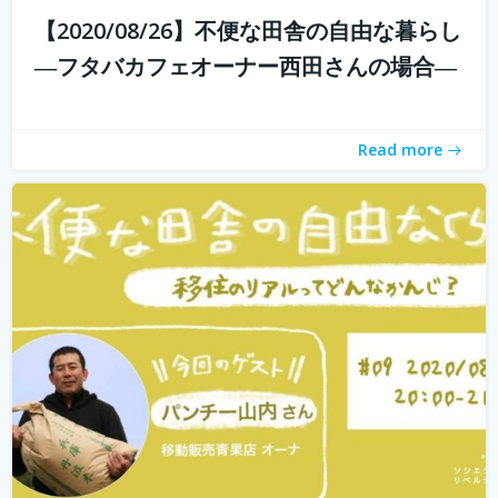
【2020/08/26】不便な田舎の自由な暮らし
withコロナ時代に入り、オンライン化が加速化すること
―フタバカフェオーナー西田さんの場合―
で、不便だと思われていた田舎も、不便に感じなくなって
きました。 でも、田舎に自分が好きな仕事ってあるの？そ
う思う方も多いかもしれません。 「不便な田舎の自由な暮
Read more
らし」では、田舎で自分らし...
続きを読む