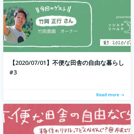
もしかして田舎のことを、遠いしコンビニないし仕事も無
いし、なんて思ってませんか？ 兵庫県丹波地域は「都会に
近い田舎」、住んでみるとあんがい不便を感じない。い
や、むしろ不便を楽しみ、自由に生きている人たちがい
【2020/07/01】不便な田舎の自由な暮らし
る。 「不便な田舎の自由な暮らし」...
続きを読む
#3
Read more