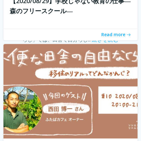
【2020/08/29】学校じゃない教育の仕事―
withコロナ時代に入り、オンライン化が加速化すること
森のフリースクール―
で、不便だと思われていた田舎も、不便に感じなくなって
きました。 でも、田舎に自分が好きな仕事ってあるの？そ
う思う方も多いかもしれません。 「不便な田舎の自由な暮
Read more
らし」では、田舎で自分らし...
続きを読む