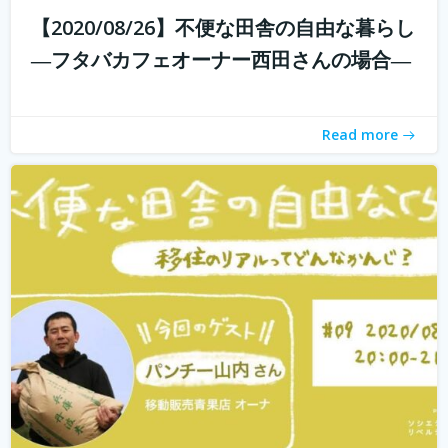
【2020/08/26】不便な田舎の自由な暮らし
withコロナ時代に入り、オンライン化が加速化すること
―フタバカフェオーナー西田さんの場合―
で、不便だと思われていた田舎も、不便に感じなくなって
きました。 でも、田舎に自分が好きな仕事ってあるの？そ
う思う方も多いかもしれません。 「不便な田舎の自由な暮
Read more
らし」では、田舎で自分らし...
続きを読む