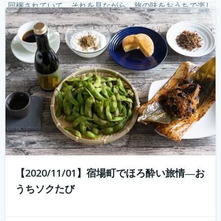
同梱されていて、それを見ながら、旅の味をおうちで楽し
む。そしてオンラインでつないで、旅のナビゲーターから
現地案内。 その11月1日開催...
続きを読む
【2020/11/01】宿場町でほろ酔い旅情―お
うちソクたび
好評につき第2弾開催！ 10年前では予想もつかなかった
youtuberやインスタグラマーという職業が現れ、組織では