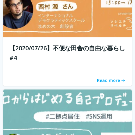
現代社会では「個人の時代」と言われ、SNSを通じて誰で
もコスト0円で自己発信できるようになってきました。 し
かし、何を発信したらいいのかわからない、自分の個性が
【2020/07/26】不便な田舎の自由な暮らし
わからないと感じている方も多いのではないでしょうか？
#4
そこで今回は、自己対話を通...
続きを読む
Read more