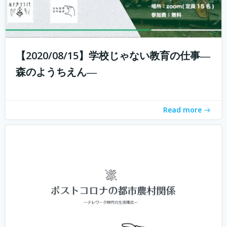
新型コロナウィルスの拡大に収束が見えない中、私たちは
それと共に暮らす「新しい生活様式」を求められていま
【2020/08/15】学校じゃない教育の仕事―
す。 企業ではテレワークが進み、大学の授業もオンライン
森のようちえん―
化。これまでインターネットは場所を選ばないと言われつ
つ、東京首都圏への一極集中が進ん...
続きを読む
Read more