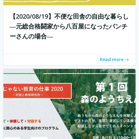
【2020/08/19】不便な田舎の自由な暮らし
こんにちは！ 学校じゃない教育の仕事プロジェクトの米田
と言います。 学校じゃない教育の仕事プロジェクト 今読ん
―元総合格闘家から八百屋になったパンチ
でいただいているあなたは、学校じゃない教育の仕事に興
ーさんの場合―
味がありますか？ 子どもを対象とした仕事をしたいけど、
『学校の先生になりたい？...
続きを読む
Read more