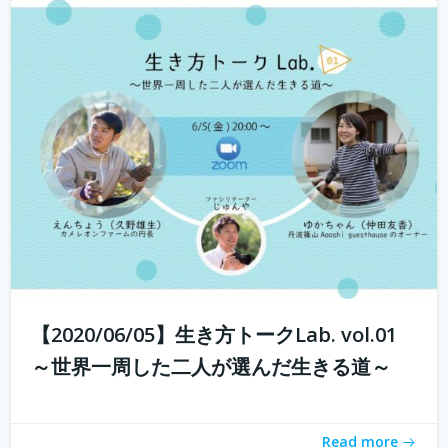
若年人口の減少に直面する地域では学校の統廃合が相次
ぎ、廃校が増加しています。 その中で、丹波市でカフェ・
ベーカリーを営む市島製パン研究所のオーナー 三澤さん
が現在進行中で丹波市青垣町にある旧遠坂小学校を廃校利
活用させ、地域活性させるプロジェ...
続きを読む
【2020/06/05】生き方トークLab. vol.01
～世界一周した二人が選んだ生きる道～
Read more