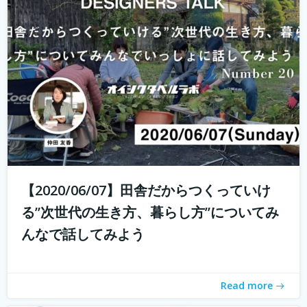
これからの生き方についてみんなで話し、考える場、生き
方トークLab. なんとなく決めた仕事や住む場所、それって
自分が今も本当に求めているものでしょうか。コロナ禍の
中で自分の生き方を考え直している人もいるかと思いま
す。 人は人と出会い、話し、...
続きを読む
【2020/06/07】田舎だからつくっていけ
る”次世代の生き方、暮らし方”についてみ
んなで話してみよう
Read more