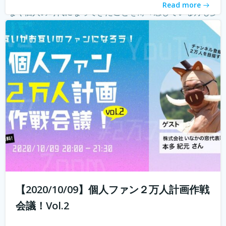
Read more
なく個人の時代になってきたことを薄々感じている方も多
いのではないでしょうか？ 企業はどんどんAIに仕事を奪わ
れ、個人がいかに自...
続きを読む
【2020/10/09】個人ファン２万人計画作戦
会議！Vol.2
10年前では予想もつかなかったyoutuberやインスタグラマ