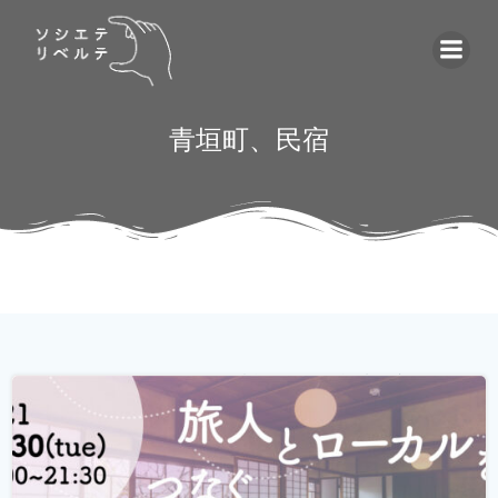
コ
ン
テ
ン
ツ
青垣町、民宿
へ
ス
キ
ッ
プ
ゲストハウス。 ローカルな情報が集まる旅先の入り口であ
り、自分とは異なる価値観の人と気軽に出会える交流の
場。 しかし、コロナウィルスの影響で、交流できるゲスト
ハウスに実際に行けることが少なくなり、寂しく感じてい
る旅人もたくさんいらっしゃると...
続きを読む