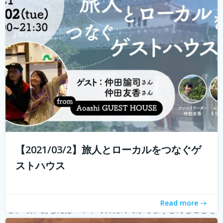
ハウスに実際に行けることが少なくなり、寂しく感じてい
る旅人もたくさんいらっしゃると...
続きを読む
【2021/03/2】旅人とローカルをつなぐゲ
ストハウス
朝の新しい習慣のご提案 「モーニングページで知るわた
Read more
し」 朝、あなたはベッドで目覚めてからまずどんなことを
考えていますか？ 「今日やることってなんだったっけ？」