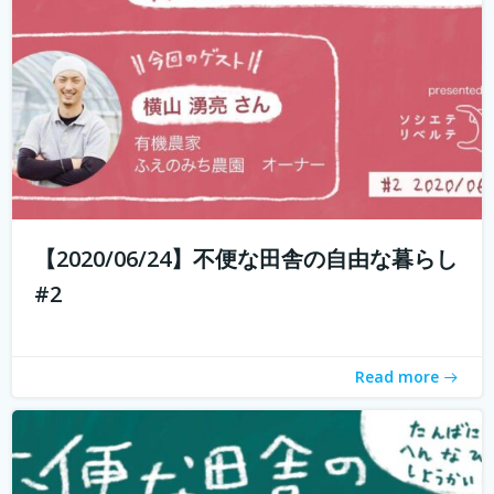
もしかして田舎のことを、遠いしコンビニないし仕事も無
いし、なんて思ってませんか？ 兵庫県丹波地域は「都会に
近い田舎」、住んでみるとあんがい不便を感じない。い
や、むしろ不便を楽しみ、自由に生きている人たちがい
る。 「不便な田舎の自由な暮らし」...
続きを読む
【2020/06/24】不便な田舎の自由な暮らし
#2
Read more