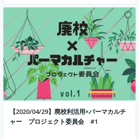
山と田んぼに囲まれた奥丹波で大行列のカフェ・ベーカリ
ーを営む市島製パン研究所のオーナー、三澤さんを講師に
招いて、こんなときだからこそ、コロナに負けない、強固
なビジネスモデルの作り方のヒント教えてもらういます。
何を学べるか？ 市島製パン研究...
続きを読む
【2020/04/29】廃校利活用×パーマカルチ
ャー プロジェクト委員会 #1