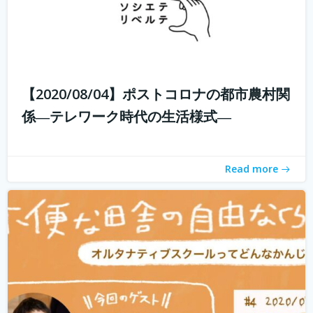
子供たちに、その時々の自分の体調や感情に目を向けなが
ら、周りの人とコミュニケーションをとり、自分で考え、
判断し、そして決断できるようになって欲しい。 好きなこ
【2020/08/04】ポストコロナの都市農村関
とを見つけたら、とことんまで没頭できる時間と環境を与
係―テレワーク時代の生活様式―
えてあげたい。 そして何よりも...
続きを読む
Read more