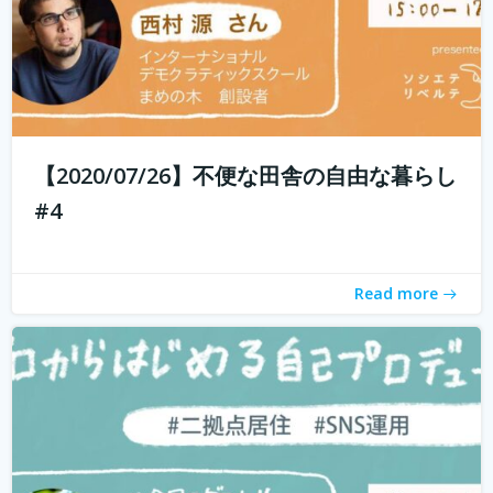
現代社会では「個人の時代」と言われ、SNSを通じて誰で
もコスト0円で自己発信できるようになってきました。 し
かし、何を発信したらいいのかわからない、自分の個性が
【2020/07/26】不便な田舎の自由な暮らし
わからないと感じている方も多いのではないでしょうか？
#4
そこで今回は、自己対話を通...
続きを読む
Read more