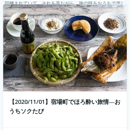
同梱されていて、それを見ながら、旅の味をおうちで楽し
む。そしてオンラインでつないで、旅のナビゲーターから
現地案内。 その11月1日開催...
続きを読む
【2020/11/01】宿場町でほろ酔い旅情―お
うちソクたび
好評につき第2弾開催！ 10年前では予想もつかなかった
youtuberやインスタグラマーという職業が現れ、組織では