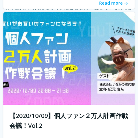
Read more
なく個人の時代になってきたことを薄々感じている方も多
いのではないでしょうか？ 企業はどんどんAIに仕事を奪わ
れ、個人がいかに自...
続きを読む
【2020/10/09】個人ファン２万人計画作戦
会議！Vol.2
10年前では予想もつかなかったyoutuberやインスタグラマ