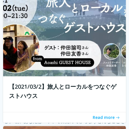
ハウスに実際に行けることが少なくなり、寂しく感じてい
る旅人もたくさんいらっしゃると...
続きを読む
【2021/03/2】旅人とローカルをつなぐゲ
ストハウス
朝の新しい習慣のご提案 「モーニングページで知るわた
Read more
し」 朝、あなたはベッドで目覚めてからまずどんなことを
考えていますか？ 「今日やることってなんだったっけ？」