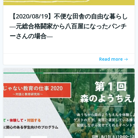
【2020/08/19】不便な田舎の自由な暮らし
こんにちは！ 学校じゃない教育の仕事プロジェクトの米田
と言います。 学校じゃない教育の仕事プロジェクト 今読ん
―元総合格闘家から八百屋になったパンチ
でいただいているあなたは、学校じゃない教育の仕事に興
ーさんの場合―
味がありますか？ 子どもを対象とした仕事をしたいけど、
『学校の先生になりたい？...
続きを読む
Read more