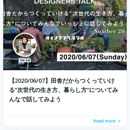
これからの生き方についてみんなで話し、考える場、生き
方トークLab. なんとなく決めた仕事や住む場所、それって
自分が今も本当に求めているものでしょうか。コロナ禍の
中で自分の生き方を考え直している人もいるかと思いま
す。 人は人と出会い、話し、...
続きを読む
【2020/06/07】田舎だからつくっていけ
る”次世代の生き方、暮らし方”についてみ
んなで話してみよう
Read more