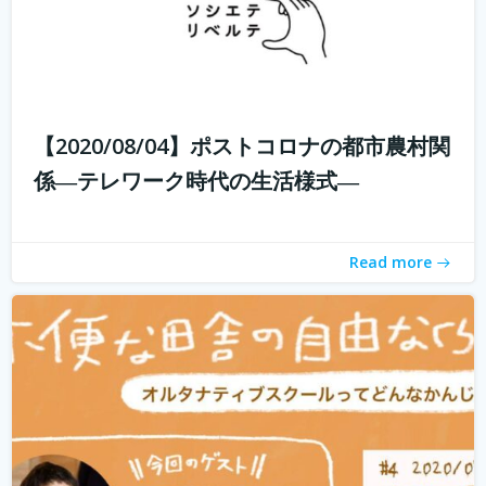
子供たちに、その時々の自分の体調や感情に目を向けなが
ら、周りの人とコミュニケーションをとり、自分で考え、
判断し、そして決断できるようになって欲しい。 好きなこ
【2020/08/04】ポストコロナの都市農村関
とを見つけたら、とことんまで没頭できる時間と環境を与
係―テレワーク時代の生活様式―
えてあげたい。 そして何よりも...
続きを読む
Read more