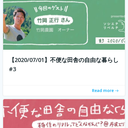
もしかして田舎のことを、遠いしコンビニないし仕事も無
いし、なんて思ってませんか？ 兵庫県丹波地域は「都会に
近い田舎」、住んでみるとあんがい不便を感じない。い
や、むしろ不便を楽しみ、自由に生きている人たちがい
【2020/07/01】不便な田舎の自由な暮らし
る。 「不便な田舎の自由な暮らし」...
続きを読む
#3
Read more