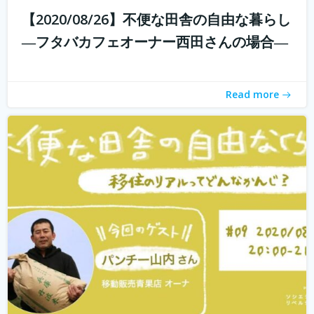
【2020/08/26】不便な田舎の自由な暮らし
withコロナ時代に入り、オンライン化が加速化すること
―フタバカフェオーナー西田さんの場合―
で、不便だと思われていた田舎も、不便に感じなくなって
きました。 でも、田舎に自分が好きな仕事ってあるの？そ
う思う方も多いかもしれません。 「不便な田舎の自由な暮
Read more
らし」では、田舎で自分らし...
続きを読む