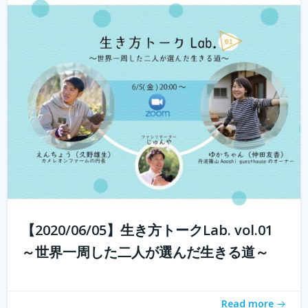
若年人口の減少に直面する地域では学校の統廃合が相次
ぎ、廃校が増加しています。 その中で、丹波市でカフェ・
ベーカリーを営む市島製パン研究所のオーナー 三澤さん
が現在進行中で丹波市青垣町にある旧遠坂小学校を廃校利
活用させ、地域活性させるプロジェ...
続きを読む
【2020/06/05】生き方トークLab. vol.01
～世界一周した二人が選んだ生きる道～
Read more