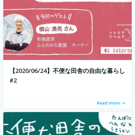
もしかして田舎のことを、遠いしコンビニないし仕事も無
いし、なんて思ってませんか？ 兵庫県丹波地域は「都会に
近い田舎」、住んでみるとあんがい不便を感じない。い
や、むしろ不便を楽しみ、自由に生きている人たちがい
る。 「不便な田舎の自由な暮らし」...
続きを読む
【2020/06/24】不便な田舎の自由な暮らし
#2
Read more