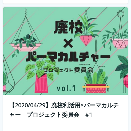
山と田んぼに囲まれた奥丹波で大行列のカフェ・ベーカリ
ーを営む市島製パン研究所のオーナー、三澤さんを講師に
招いて、こんなときだからこそ、コロナに負けない、強固
なビジネスモデルの作り方のヒント教えてもらういます。
何を学べるか？ 市島製パン研究...
続きを読む
【2020/04/29】廃校利活用×パーマカルチ
ャー プロジェクト委員会 #1