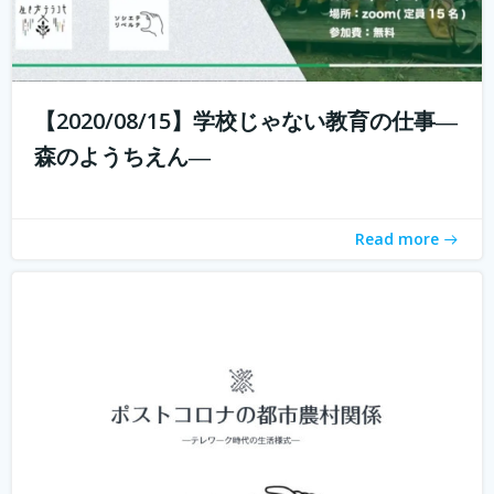
新型コロナウィルスの拡大に収束が見えない中、私たちは
それと共に暮らす「新しい生活様式」を求められていま
【2020/08/15】学校じゃない教育の仕事―
す。 企業ではテレワークが進み、大学の授業もオンライン
森のようちえん―
化。これまでインターネットは場所を選ばないと言われつ
つ、東京首都圏への一極集中が進ん...
続きを読む
Read more