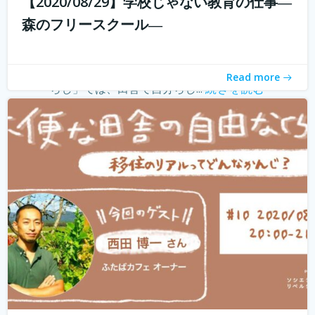
【2020/08/29】学校じゃない教育の仕事―
withコロナ時代に入り、オンライン化が加速化すること
森のフリースクール―
で、不便だと思われていた田舎も、不便に感じなくなって
きました。 でも、田舎に自分が好きな仕事ってあるの？そ
う思う方も多いかもしれません。 「不便な田舎の自由な暮
Read more
らし」では、田舎で自分らし...
続きを読む