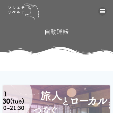
コ
ン
テ
ン
ツ
自動運転
へ
ス
キ
ッ
プ
ゲストハウス。 ローカルな情報が集まる旅先の入り口であ
り、自分とは異なる価値観の人と気軽に出会える交流の
場。 しかし、コロナウィルスの影響で、交流できるゲスト
ハウスに実際に行けることが少なくなり、寂しく感じてい
る旅人もたくさんいらっしゃると...
続きを読む