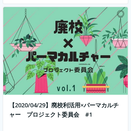
山と田んぼに囲まれた奥丹波で大行列のカフェ・ベーカリ
ーを営む市島製パン研究所のオーナー、三澤さんを講師に
招いて、こんなときだからこそ、コロナに負けない、強固
なビジネスモデルの作り方のヒント教えてもらういます。
何を学べるか？ 市島製パン研究...
続きを読む
【2020/04/29】廃校利活用×パーマカルチ
ャー プロジェクト委員会 #1