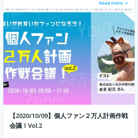
Read more
なく個人の時代になってきたことを薄々感じている方も多
いのではないでしょうか？ 企業はどんどんAIに仕事を奪わ
れ、個人がいかに自...
続きを読む
【2020/10/09】個人ファン２万人計画作戦
会議！Vol.2
10年前では予想もつかなかったyoutuberやインスタグラマ