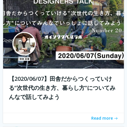
これからの生き方についてみんなで話し、考える場、生き
方トークLab. なんとなく決めた仕事や住む場所、それって
自分が今も本当に求めているものでしょうか。コロナ禍の
中で自分の生き方を考え直している人もいるかと思いま
す。 人は人と出会い、話し、...
続きを読む
【2020/06/07】田舎だからつくっていけ
る”次世代の生き方、暮らし方”についてみ
んなで話してみよう
Read more