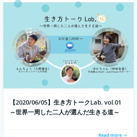
若年人口の減少に直面する地域では学校の統廃合が相次
ぎ、廃校が増加しています。 その中で、丹波市でカフェ・
ベーカリーを営む市島製パン研究所のオーナー 三澤さん
が現在進行中で丹波市青垣町にある旧遠坂小学校を廃校利
活用させ、地域活性させるプロジェ...
続きを読む
【2020/06/05】生き方トークLab. vol.01
～世界一周した二人が選んだ生きる道～
Read more