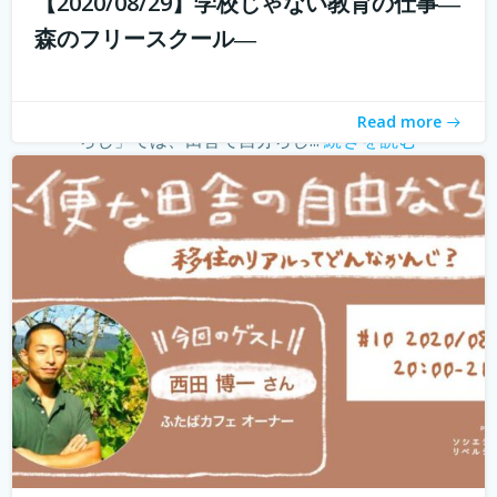
【2020/08/29】学校じゃない教育の仕事―
withコロナ時代に入り、オンライン化が加速化すること
森のフリースクール―
で、不便だと思われていた田舎も、不便に感じなくなって
きました。 でも、田舎に自分が好きな仕事ってあるの？そ
う思う方も多いかもしれません。 「不便な田舎の自由な暮
Read more
らし」では、田舎で自分らし...
続きを読む