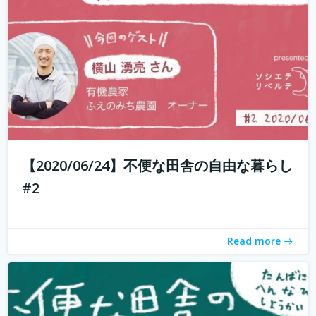
もしかして田舎のことを、遠いしコンビニないし仕事も無
いし、なんて思ってませんか？ 兵庫県丹波地域は「都会に
近い田舎」、住んでみるとあんがい不便を感じない。い
や、むしろ不便を楽しみ、自由に生きている人たちがい
る。 「不便な田舎の自由な暮らし」...
続きを読む
【2020/06/24】不便な田舎の自由な暮らし
#2
Read more