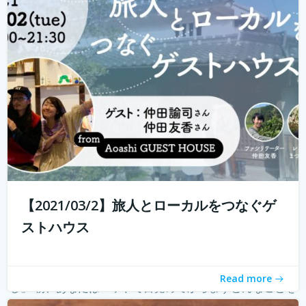
ハウスに実際に行けることが少なくなり、寂しく感じてい
る旅人もたくさんいらっしゃると...
続きを読む
【2021/03/2】旅人とローカルをつなぐゲ
ストハウス
朝の新しい習慣のご提案 「モーニングページで知るわた
Read more
し」 朝、あなたはベッドで目覚めてからまずどんなことを
考えていますか？ 「今日やることってなんだったっけ？」