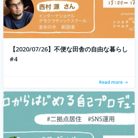
現代社会では「個人の時代」と言われ、SNSを通じて誰で
もコスト0円で自己発信できるようになってきました。 し
かし、何を発信したらいいのかわからない、自分の個性が
【2020/07/26】不便な田舎の自由な暮らし
わからないと感じている方も多いのではないでしょうか？
#4
そこで今回は、自己対話を通...
続きを読む
Read more