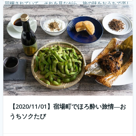
同梱されていて、それを見ながら、旅の味をおうちで楽し
む。そしてオンラインでつないで、旅のナビゲーターから
現地案内。 その11月1日開催...
続きを読む
【2020/11/01】宿場町でほろ酔い旅情―お
うちソクたび
好評につき第2弾開催！ 10年前では予想もつかなかった
youtuberやインスタグラマーという職業が現れ、組織では