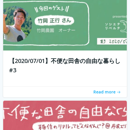
もしかして田舎のことを、遠いしコンビニないし仕事も無
いし、なんて思ってませんか？ 兵庫県丹波地域は「都会に
近い田舎」、住んでみるとあんがい不便を感じない。い
や、むしろ不便を楽しみ、自由に生きている人たちがい
【2020/07/01】不便な田舎の自由な暮らし
る。 「不便な田舎の自由な暮らし」...
続きを読む
#3
Read more