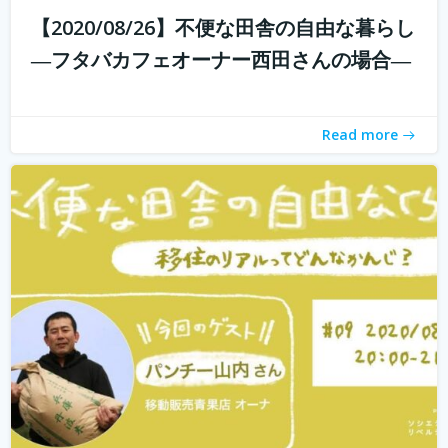
【2020/08/26】不便な田舎の自由な暮らし
withコロナ時代に入り、オンライン化が加速化すること
―フタバカフェオーナー西田さんの場合―
で、不便だと思われていた田舎も、不便に感じなくなって
きました。 でも、田舎に自分が好きな仕事ってあるの？そ
う思う方も多いかもしれません。 「不便な田舎の自由な暮
Read more
らし」では、田舎で自分らし...
続きを読む