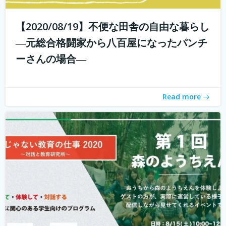
【2020/08/19】不便な田舎の自由な暮らし
こんにちは！ 学校じゃない教育の仕事プロジェクトの米田
と言います。 学校じゃない教育の仕事プロジェクト 今読ん
―元総合格闘家から八百屋になったパンチ
でいただいているあなたは、学校じゃない教育の仕事に興
ーさんの場合―
味がありますか？ 子どもを対象とした仕事をしたいけど、
『学校の先生になりたい？...
続きを読む
Read more