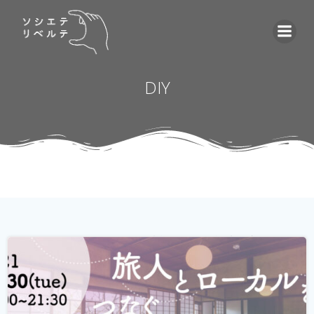
コ
ン
テ
ン
ツ
DIY
へ
ス
キ
ッ
プ
ゲストハウス。 ローカルな情報が集まる旅先の入り口であ
り、自分とは異なる価値観の人と気軽に出会える交流の
場。 しかし、コロナウィルスの影響で、交流できるゲスト
ハウスに実際に行けることが少なくなり、寂しく感じてい
る旅人もたくさんいらっしゃると...
続きを読む