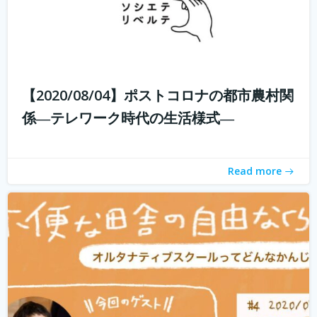
子供たちに、その時々の自分の体調や感情に目を向けなが
ら、周りの人とコミュニケーションをとり、自分で考え、
判断し、そして決断できるようになって欲しい。 好きなこ
【2020/08/04】ポストコロナの都市農村関
とを見つけたら、とことんまで没頭できる時間と環境を与
係―テレワーク時代の生活様式―
えてあげたい。 そして何よりも...
続きを読む
Read more